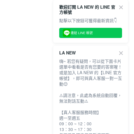
歡迎訂閱 LA NEW 的 LINE 官
方帳號
點擊以下按鈕可獲得最新資訊👇
連結 LINE 帳號
LA NEW
嗨~ 若您有疑問，可以從下面卡片
選單中看看是否有您要的答案喔！
或是加入 LA NEW 的【LINE 官方
帳號】，即可與真人客服一對一互
動😊
⚠️請注意，此處為系統自動回覆，
無法對話互動⚠️
【真人客服服務時間】
週一至週五
09：00 ~ 12：00
13：30 ~ 17：30