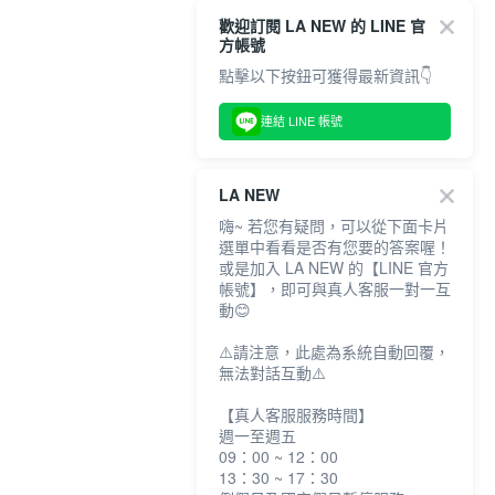
歡迎訂閱 LA NEW 的 LINE 官
方帳號
點擊以下按鈕可獲得最新資訊👇
連結 LINE 帳號
LA NEW
嗨~ 若您有疑問，可以從下面卡片
選單中看看是否有您要的答案喔！
或是加入 LA NEW 的【LINE 官方
帳號】，即可與真人客服一對一互
動😊
⚠️請注意，此處為系統自動回覆，
無法對話互動⚠️
【真人客服服務時間】
週一至週五
09：00 ~ 12：00
13：30 ~ 17：30