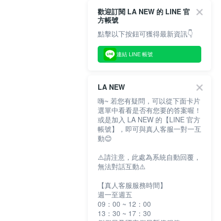
歡迎訂閱 LA NEW 的 LINE 官
方帳號
點擊以下按鈕可獲得最新資訊👇
連結 LINE 帳號
LA NEW
嗨~ 若您有疑問，可以從下面卡片
選單中看看是否有您要的答案喔！
或是加入 LA NEW 的【LINE 官方
帳號】，即可與真人客服一對一互
動😊
⚠️請注意，此處為系統自動回覆，
無法對話互動⚠️
【真人客服服務時間】
週一至週五
09：00 ~ 12：00
13：30 ~ 17：30