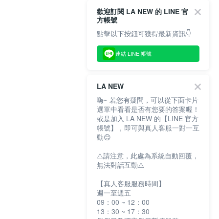
歡迎訂閱 LA NEW 的 LINE 官
方帳號
點擊以下按鈕可獲得最新資訊👇
連結 LINE 帳號
LA NEW
嗨~ 若您有疑問，可以從下面卡片
選單中看看是否有您要的答案喔！
或是加入 LA NEW 的【LINE 官方
帳號】，即可與真人客服一對一互
動😊
⚠️請注意，此處為系統自動回覆，
無法對話互動⚠️
【真人客服服務時間】
週一至週五
09：00 ~ 12：00
13：30 ~ 17：30