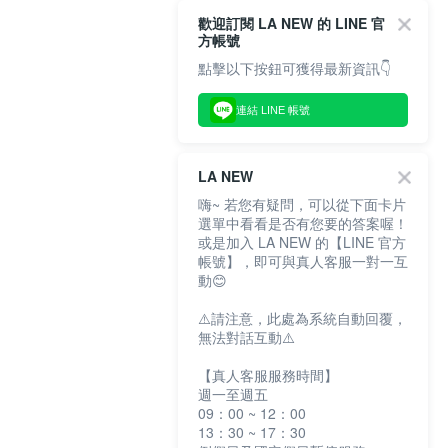
歡迎訂閱 LA NEW 的 LINE 官
方帳號
點擊以下按鈕可獲得最新資訊👇
連結 LINE 帳號
LA NEW
嗨~ 若您有疑問，可以從下面卡片
選單中看看是否有您要的答案喔！
或是加入 LA NEW 的【LINE 官方
帳號】，即可與真人客服一對一互
動😊
⚠️請注意，此處為系統自動回覆，
無法對話互動⚠️
【真人客服服務時間】
週一至週五
09：00 ~ 12：00
13：30 ~ 17：30