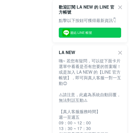
歡迎訂閱 LA NEW 的 LINE 官
方帳號
點擊以下按鈕可獲得最新資訊👇
連結 LINE 帳號
LA NEW
嗨~ 若您有疑問，可以從下面卡片
選單中看看是否有您要的答案喔！
或是加入 LA NEW 的【LINE 官方
帳號】，即可與真人客服一對一互
動😊
⚠️請注意，此處為系統自動回覆，
無法對話互動⚠️
【真人客服服務時間】
週一至週五
09：00 ~ 12：00
13：30 ~ 17：30