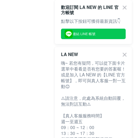
歡迎訂閱 LA NEW 的 LINE 官
方帳號
點擊以下按鈕可獲得最新資訊👇
連結 LINE 帳號
LA NEW
嗨~ 若您有疑問，可以從下面卡片
選單中看看是否有您要的答案喔！
或是加入 LA NEW 的【LINE 官方
帳號】，即可與真人客服一對一互
動😊
⚠️請注意，此處為系統自動回覆，
無法對話互動⚠️
【真人客服服務時間】
週一至週五
09：00 ~ 12：00
13：30 ~ 17：30