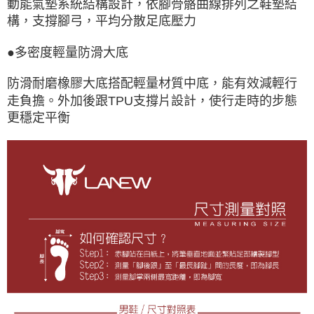
動能氣墊系統結構設計，依腳骨骼曲線排列之鞋墊結
構，支撐腳弓，平均分散足底壓力
●多密度輕量防滑大底
防滑耐磨橡膠大底搭配輕量材質中底，能有效減輕行
走負擔。外加後跟TPU支撐片設計，使行走時的步態
更穩定平衡