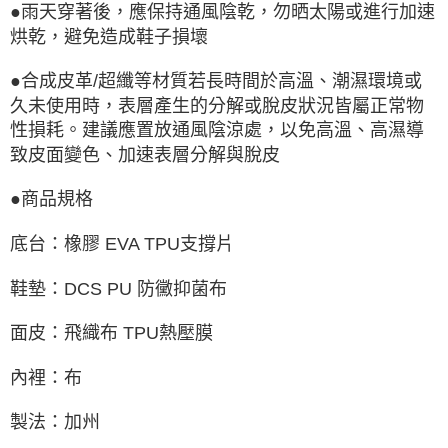
●雨天穿著後，應保持通風陰乾，勿晒太陽或進行加速
烘乾，避免造成鞋子損壞
●合成皮革/超纖等材質若長時間於高溫、潮濕環境或
久未使用時，表層產生的分解或脫皮狀況皆屬正常物
性損耗。建議應置放通風陰涼處，以免高溫、高濕導
致皮面變色、加速表層分解與脫皮
●商品規格
底台：橡膠 EVA TPU支撐片
鞋墊：DCS PU 防黴抑菌布
面皮：飛織布 TPU熱壓膜
內裡：布
製法：加州