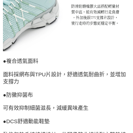
●複合透氣面料
面料採網布與TPU片設計，舒適透氣耐曲折，並增加
支撐力
●防黴抑菌布
可有效抑制細菌滋長，減緩異味產生
●DCS舒適動能鞋墊