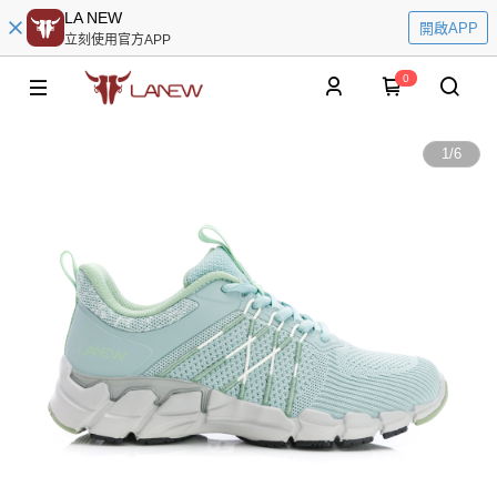
LA NEW
開啟APP
立刻使用官方APP
0
1
/
6