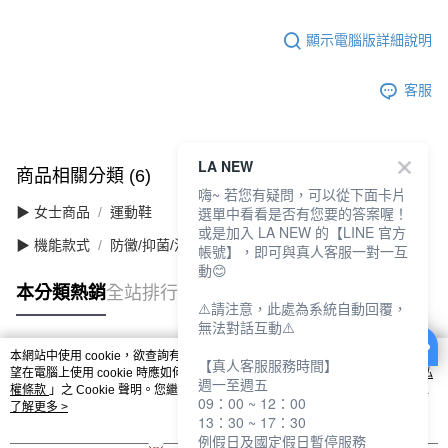
顯示電腦版詳細說明
客服
LA NEW
商品相關分類 (6)
查看全部
嗨~ 若您有疑問，可以從下面卡片
選單中看看是否有您要的答案喔！
▶ 女士商品
運動鞋
或是加入 LA NEW 的【LINE 官方
▶ 機能款式
防黴/抑菌/消臭
帳號】，即可與真人客服一對一互
動😊
本分類熱銷
全站排行
⚠️請注意，此處為系統自動回覆，
無法對話互動⚠️
本網站中使用 cookie，欲查詢有關本網站使用 cookie 方式之詳情，及若您不希
【真人客服服務時間】
熱門標籤
望在電腦上使用 cookie 時應如何變更電腦的 cookie 設定，請參閱本網站「
隱私
週一至週五
權條款
」之 Cookie 聲明。您繼續使用本網站即表示您同意本公司得按本網站使
09：00 ~ 12：00
用條款之 Cookie 聲明使用 cookie。
了解更多 >
13：30 ~ 17：30
例假日及國定假日暫停服務