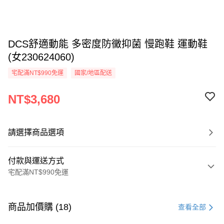
DCS舒適動能 多密度防黴抑菌 慢跑鞋 運動鞋
(女230624060)
宅配滿NT$990免運
國家/地區配送
NT$3,680
請選擇商品選項
付款與運送方式
宅配滿NT$990免運
付款方式
信用卡一次付款
商品加價購 (18)
查看全部