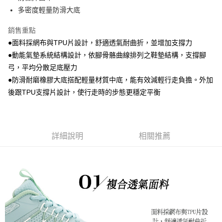
多密度輕量防滑大底
銷售重點
●面料採網布與TPU片設計，舒適透氣耐曲折，並增加支撐力
●動能氣墊系統結構設計，依腳骨骼曲線排列之鞋墊結構，支撐腳
弓，平均分散足底壓力
●防滑耐磨橡膠大底搭配輕量材質中底，能有效減輕行走負擔。外加
後跟TPU支撐片設計，使行走時的步態更穩定平衡
詳細說明
相關推薦