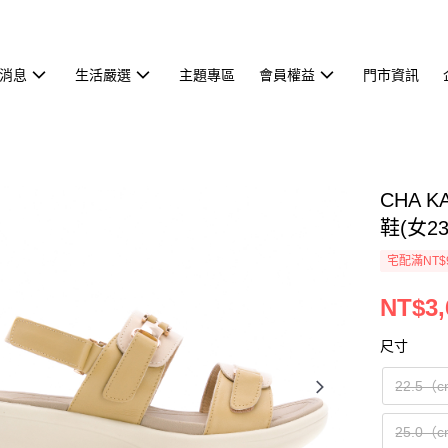
消息
生活嚴選
主題專區
會員權益
門市資訊
CHA 
鞋(女23
宅配滿NT$
NT$3,
尺寸
22.5（
25.0（