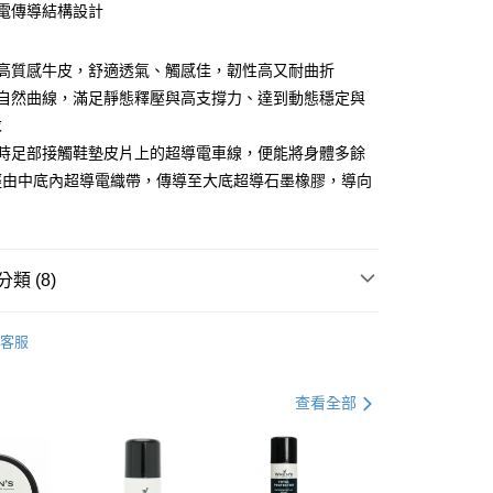
靜電傳導結構設計
用高質感牛皮，舒適透氣、觸感佳，韌性高又耐曲折
部自然曲線，滿足靜態釋壓與高支撐力、達到動態穩定與
求
走時足部接觸鞋墊皮片上的超導電車線，便能將身體多餘
經由中底內超導電織帶，傳導至大底超導石墨橡膠，導向
0，滿NT$990(含以上)免運費
市自取
0，滿NT$699(含以上)免運費
類 (8)
港澳、新馬
查看運費
推薦
客服
品
涼拖鞋
式
DCS/BIO DCS 舒適動能
查看全部
區
動
▌8/16前『爸爸ㄟ好禮季』滿件最高現折$3088