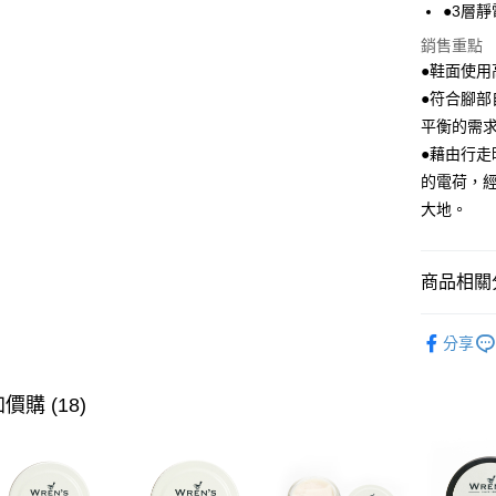
●3層
全盈+PAY
銷售重點
ATM付款
●鞋面使
●符合腳
平衡的需
運送方式
●藉由行
宅配
的電荷，
每筆NT$8
大地。
付款後門
每筆NT$8
商品相關分
跨境配送 
人氣商品
分享
▶ 女士商
▶ 機能款
價購 (18)
▶ 跨境專
▶ 優惠活