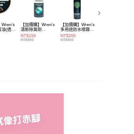
品
鞋款 ▶
式
CHAKA接地氣
式
鞋款 ▶
ren’s
【加價購】Wren’s
【加價購】Wren’s
【加價購】頂規碳
賓油(透明
清新除臭劑
多用途防水噴霧
纖維鞋墊
0)
(289105540)
(289105640)
(291131170)
NT$150
NT$200
NT$2,208
NT$350
NT$450
NT$3,680