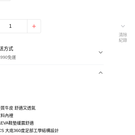
清除
紀錄
送方式
990免運
次付款
優質牛皮 舒適又透氣
皮料內裡
化EVA鞋墊緩震舒適
y
 DCS 大底360度足部工學結構設計