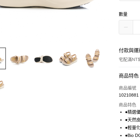
數量
付款與運
宅配滿NT$
付款方式
商品特色
信用卡一
商品編號
10210881
LINE Pay
商品特色
Apple Pay
●精選
●天然
悠遊付
●輕量
Google Pa
●Bio