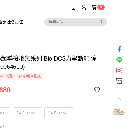
0
企業社會責任
KA超導接地氣系列 Bio DCS力學動能 涼
0064610)
990免運
國家/地區配送
680
cm）
24.0（cm）
24.5（cm）
cm）