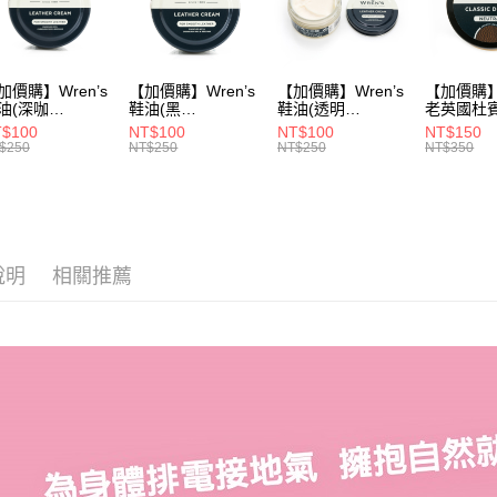
▶ 女士商
▶ 機能款
▶ 機能款
加價購】Wren’s
【加價購】Wren’s
【加價購】Wren’s
【加價購】W
油(深咖
鞋油(黑
鞋油(透明
老英國杜
9105120)
289105130)
289105140)
28910544
$100
NT$100
NT$100
NT$150
$250
NT$250
NT$250
NT$350
說明
相關推薦