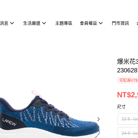
消息
生活嚴選
主題專區
會員權益
門市資訊
爆米花3
230628
宅配滿NT$
NT$2,
尺寸
22.5（
24.0（