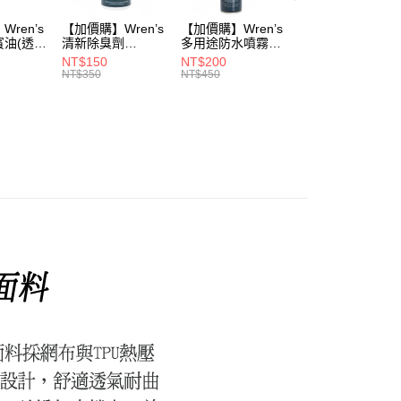
ren’s
【加價購】Wren’s
【加價購】Wren’s
【加價購】頂規碳
賓油(透明
清新除臭劑
多用途防水噴霧
纖維鞋墊
0)
(289105540)
(289105640)
(291131170)
NT$150
NT$200
NT$2,208
NT$350
NT$450
NT$3,680