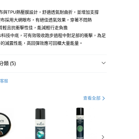
布與TPU熱壓膜設計，舒適透氣耐曲折，並增加支撐
裡布採用大網眼布，有絕佳透氣效果，穿著不悶熱
墊質輕且抗衝擊性佳，能減輕行走負擔
PU科技中底，可有效吸收跑步過程中對足部的衝擊，為足
好的減震性能，高回彈效應可回櫃大量能量。
0，滿NT$990(含以上)免運費
類 (5)
市自取
品
運動鞋
0，滿NT$699(含以上)免運費
客服
式
防黴/抑菌/消臭
港澳、新馬
查看運費
區
查看全部
品
鞋款 ▶
式
鞋款 ▶