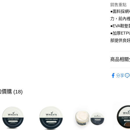
全盈+PAY
銷售重點
●面料採網
ATM付款
力，前內
●EVA鞋
●加厚ET
運送方式
部提供良
宅配
每筆NT$8
商品相關分
付款後門
▶ 女士商
每筆NT$8
分享
▶ 機能款
跨境配送 
▶ 跨境專
價購 (18)
▶ 女士商
▶ 機能款