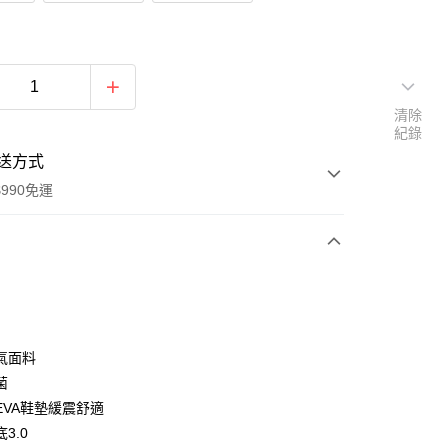
清除
紀錄
送方式
990免運
次付款
氣面料
菌
EVA鞋墊緩震舒適
y
3.0