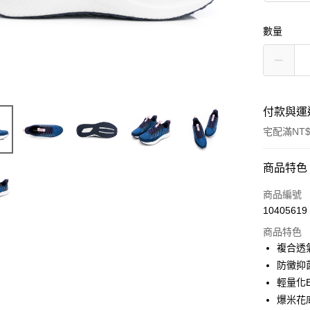
數量
付款與運
宅配滿NT$
付款方式
商品特色
信用卡一
商品編號
10405619
LINE Pay
商品特色
Apple Pay
複合透
防黴抑
悠遊付
輕量化
Google Pa
爆米花底