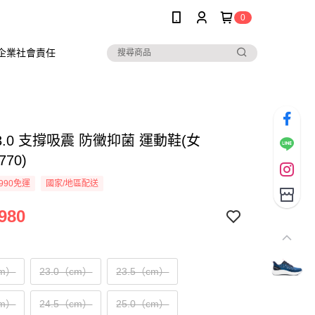
0
企業社會責任
.0 支撐吸震 防黴抑菌 運動鞋(女
770)
990免運
國家/地區配送
980
cm）
23.0（cm）
23.5（cm）
cm）
24.5（cm）
25.0（cm）