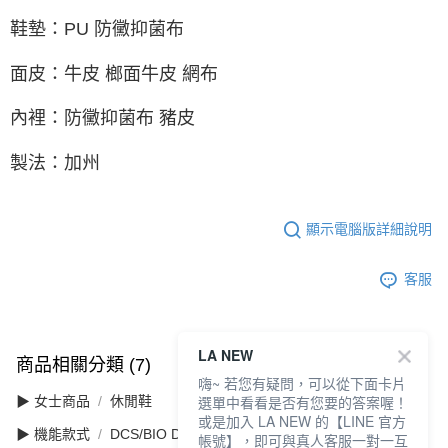
鞋墊：PU 防黴抑菌布
面皮：牛皮 榔面牛皮 網布
內裡：防黴抑菌布 豬皮
製法：加州
顯示電腦版詳細說明
客服
LA NEW
商品相關分類 (7)
查看全部
嗨~ 若您有疑問，可以從下面卡片
選單中看看是否有您要的答案喔！
▶ 女士商品
休閒鞋
或是加入 LA NEW 的【LINE 官方
▶ 機能款式
DCS/BIO DCS 舒適動能
帳號】，即可與真人客服一對一互