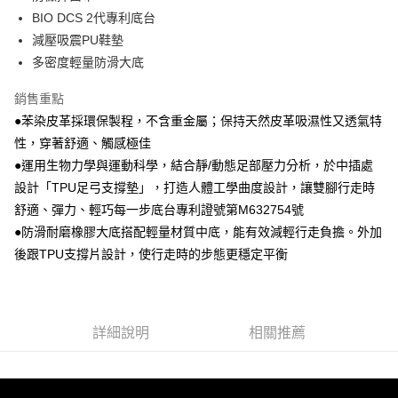
BIO DCS 2代專利底台
減壓吸震PU鞋墊
多密度輕量防滑大底
銷售重點
●苯染皮革採環保製程，不含重金屬；保持天然皮革吸濕性又透氣特
性，穿著舒適、觸感極佳
●運用生物力學與運動科學，結合靜/動態足部壓力分析，於中插處
設計「TPU足弓支撐墊」，打造人體工學曲度設計，讓雙腳行走時
舒適、彈力、輕巧每一步底台專利證號第M632754號
●防滑耐磨橡膠大底搭配輕量材質中底，能有效減輕行走負擔。外加
後跟TPU支撐片設計，使行走時的步態更穩定平衡
詳細說明
相關推薦