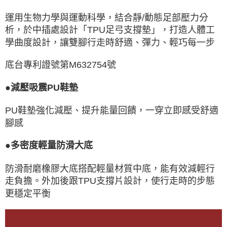
運用生物力學與運動科學，結合靜/動態足部壓力分
析，於中插處設計「TPU足弓支撐墊」，打造人體工
學曲度設計，讓雙腳行走時舒適、彈力、輕巧每一步
底台專利證號第M632754號
●減壓吸震PU鞋墊
PU鞋墊強化減壓、提升能量回饋，一穿立即感受舒適
腳感
●多密度輕量防滑大底
防滑耐磨橡膠大底搭配輕量材質中底，能有效減輕行
走負擔。外加後跟TPU支撐片設計，使行走時的步態
更穩定平衡