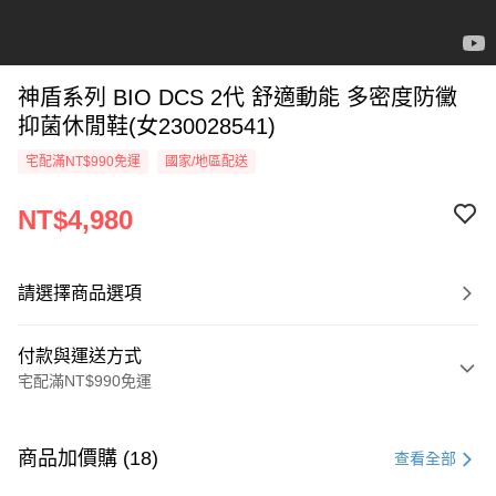
神盾系列 BIO DCS 2代 舒適動能 多密度防黴
抑菌休閒鞋(女230028541)
宅配滿NT$990免運
國家/地區配送
NT$4,980
請選擇商品選項
付款與運送方式
宅配滿NT$990免運
付款方式
信用卡一次付款
商品加價購 (18)
查看全部