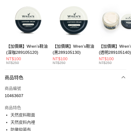
LINE Pay
Apple Pay
悠遊付
Google Pay
全盈+PAY
【加價購】Wren’s鞋油
【加價購】Wren’s鞋油
【加價購】Wren’
(深咖289105120)
(黑289105130)
(透明289105140)
ATM付款
NT$100
NT$100
NT$100
NT$250
NT$250
NT$250
運送方式
商品特色
宅配
每筆NT$80，滿NT$990(含以上)免運費
商品編號
10463607
付款後門市自取
每筆NT$80，滿NT$699(含以上)免運費
商品特色
天然皮料鞋面
跨境配送 港澳、新馬
查看運費
天然皮料內裡
防黴抑菌布