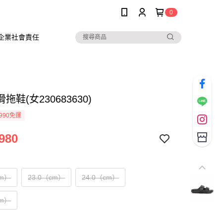
0
企業社會責任
拖鞋(女230683630)
990免運
980
cm）
23.0（cm）
24.0（cm）
cm）