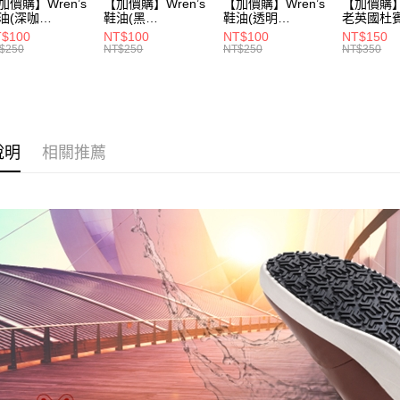
加價購】Wren’s
【加價購】Wren’s
【加價購】Wren’s
【加價購】W
油(深咖
鞋油(黑
鞋油(透明
老英國杜
9105120)
289105130)
289105140)
28910544
$100
NT$100
NT$100
NT$150
$250
NT$250
NT$250
NT$350
說明
相關推薦