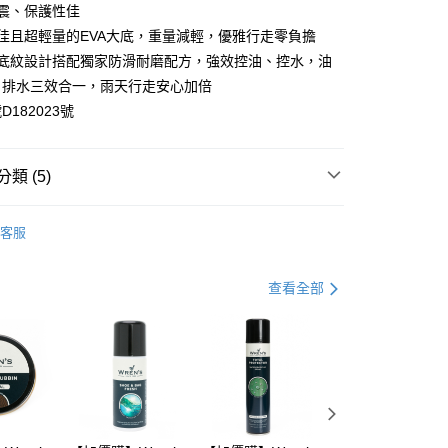
震、保護性佳
佳且超輕量的EVA大底，重量減輕，優雅行走零負擔
滑底紋設計搭配獨家防滑耐磨配方，強效控油、控水，油
、排水三效合一，雨天行走安心加倍
182023號
0，滿NT$990(含以上)免運費
類 (5)
市自取
品
涼拖鞋
0，滿NT$699(含以上)免運費
客服
式
安底防滑
區
查看全部
品
鞋款 ▶
式
鞋款 ▶