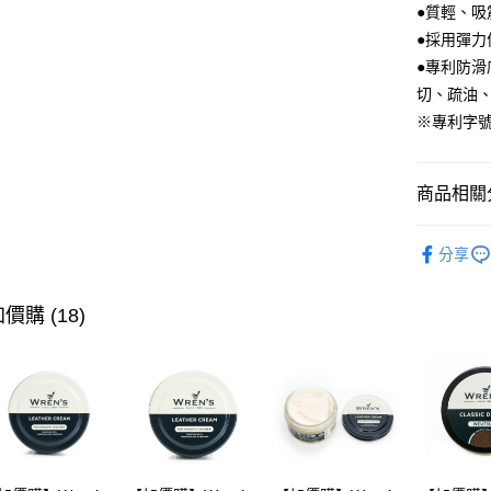
●質輕、吸
ATM付款
●採用彈力
●專利防
切、疏油
運送方式
※專利字號D
宅配
每筆NT$8
商品相關分
付款後門
▶ 女士商
每筆NT$8
分享
▶ 機能款
▶ 跨境專
價購 (18)
▶ 女士商
▶ 機能款