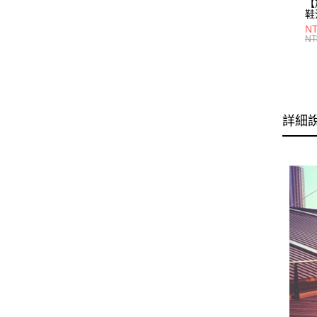
【
鞋
28
NT
NT
詳細