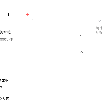
清除
送方式
紀錄
990免運
次付款
體成型
適
計
y
滑大底