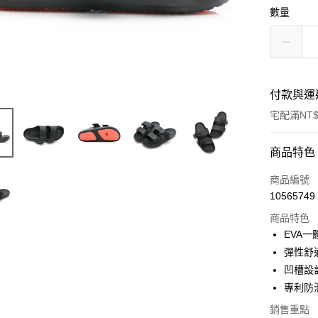
數量
付款與運
宅配滿NT$
付款方式
商品特色
信用卡一
商品編號
10565749
LINE Pay
商品特色
Apple Pay
EVA一
彈性舒
悠遊付
凹槽設
Google Pa
專利防
全盈+PAY
銷售重點