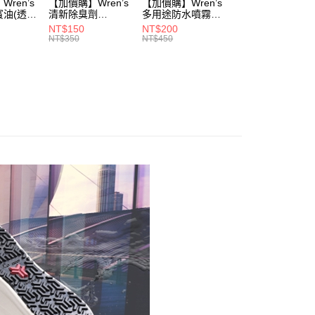
ren’s
【加價購】Wren’s
【加價購】Wren’s
【加價購】頂規碳
賓油(透明
清新除臭劑
多用途防水噴霧
纖維鞋墊
0)
(289105540)
(289105640)
(291131170)
NT$150
NT$200
NT$2,208
NT$350
NT$450
NT$3,680