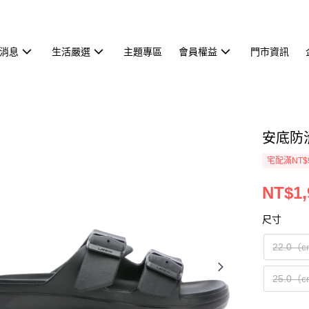
消息
生活嚴選
主題專區
會員權益
門市資訊
安底防滑
宅配滿NT$
NT$1,
尺寸
22.0（
25.0（