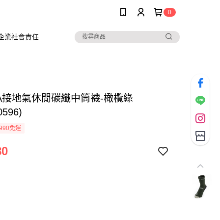
0
企業社會責任
 KA接地氣休閒碳纖中筒襪-橄欖綠
0596)
990免運
80