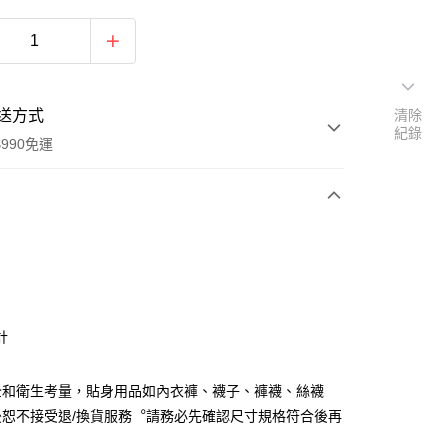
送方式
清除
紀錄
990免運
次付款
計
y
全和衛生考量，貼身用品如內衣褲、襪子、褲襪、絲襪
後恕不接受退/換貨服務︒請務必先確認尺寸規格符合後再