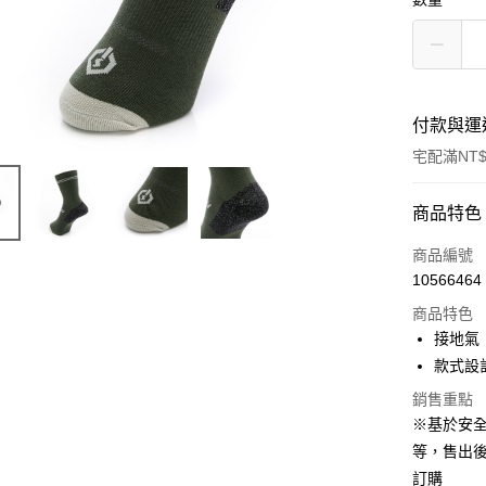
付款與運
宅配滿NT$
付款方式
商品特色
信用卡一
商品編號
10566464
LINE Pay
商品特色
Apple Pay
接地氣
款式設
悠遊付
銷售重點
Google Pa
※基於安
等，售出
全盈+PAY
訂購