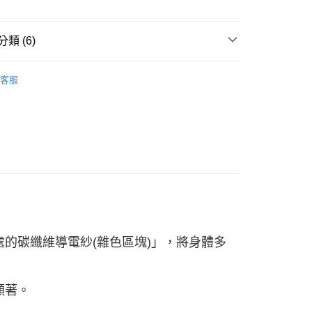
類 (6)
品
襪款
客服
品
服飾 ▶
0，滿NT$990(含以上)免運費
品
服飾 ▶
市自取
品
襪款
0，滿NT$699(含以上)免運費
式
CHAKA接地氣
式
服飾 ▶
跟處的碳纖維導電紗(雜色區塊)」，將身體多
顯著。