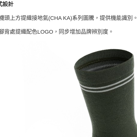
式設計
 襪頭上方提織接地氣(CHA KA)系列圖騰，提供機能識別
 腳背處提織配色LOGO，同步增加品牌辨別度。