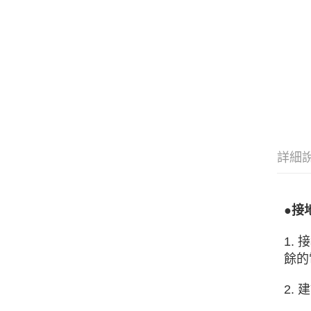
詳細
●接
1.
餘的
2.