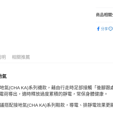
ATM付款
商品相關分
運送方式
▶ 男士商
宅配
分享
▶ 男士商
每筆NT$8
▶ 女士商
付款後門
▶ 女士商
每筆NT$8
說明
相關推薦
▶ 機能款
▶ 機能款
地氣
 接地氣(CHA KA)系列襪款，藉由行走時足部接觸「後腳
電荷導出，適時釋放過度累積的靜電，常保身體健康。
 建議搭配接地氣(CHA KA)系列鞋款，導電、排靜電效果更