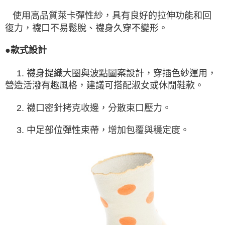
使用高品質萊卡彈性紗，具有良好的拉伸功能和回
復力，襪口不易鬆脫、襪身久穿不變形。
●款式設計
1. 襪身提織大圈與波點圖案設計，穿插色紗運用，
營造活潑有趣風格，建議可搭配淑女或休閒鞋款。
2. 襪口密針拷克收邊，分散束口壓力。
3. 中足部位彈性束帶，增加包覆與穩定度。