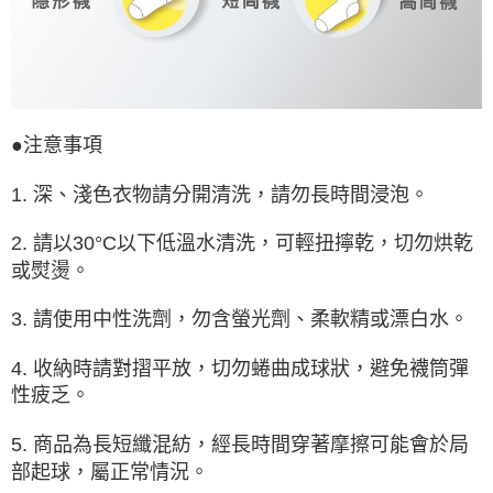
●注意事項
1. 深、淺色衣物請分開清洗，請勿長時間浸泡。
2. 請以30°C以下低溫水清洗，可輕扭擰乾，切勿烘乾
或熨燙。
3. 請使用中性洗劑，勿含螢光劑、柔軟精或漂白水。
4. 收納時請對摺平放，切勿蜷曲成球狀，避免襪筒彈
性疲乏。
5. 商品為長短纖混紡，經長時間穿著摩擦可能會於局
部起球，屬正常情況。