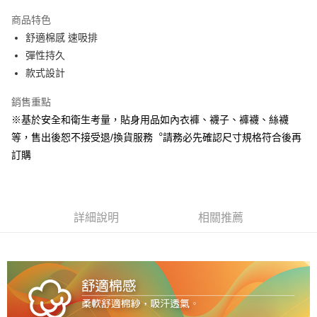
Apple Pay
商品特色
悠遊付
舒適棉感 速吸排
彈性持久
Google Pay
款式設計
全盈+PAY
銷售重點
ATM付款
※基於安全和衛生考量，貼身用品如內衣褲、襪子、褲襪、絲襪
等，售出後恕不接受退/換貨服務︒請務必先確認尺寸規格符合後再
運送方式
訂購
宅配
每筆NT$80，滿NT$990(含以上)免運費
付款後門市自取
詳細說明
相關推薦
每筆NT$80，滿NT$699(含以上)免運費