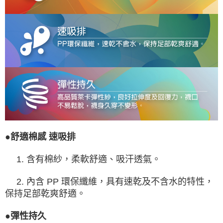
●舒適棉感 速吸排
1. 含有棉紗，柔軟舒適、吸汗透氣。
2. 內含 PP 環保纖維，具有速乾及不含水的特性，
保持足部乾爽舒適。
●彈性持久