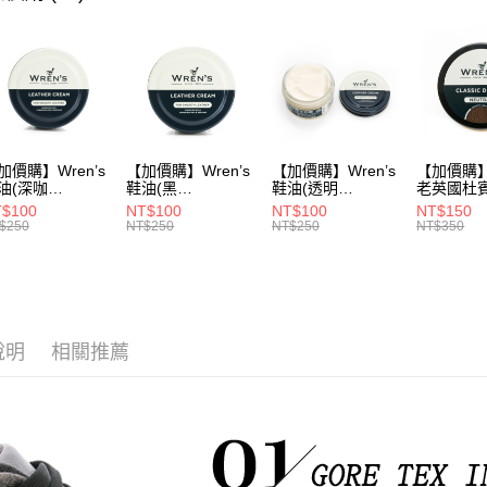
▶ 優惠活
折
▶ 女士商
▶ 機能款
加價購】Wren’s
【加價購】Wren’s
【加價購】Wren’s
【加價購】W
油(深咖
鞋油(黑
鞋油(透明
老英國杜
9105120)
289105130)
289105140)
28910544
$100
NT$100
NT$100
NT$150
$250
NT$250
NT$250
NT$350
說明
相關推薦