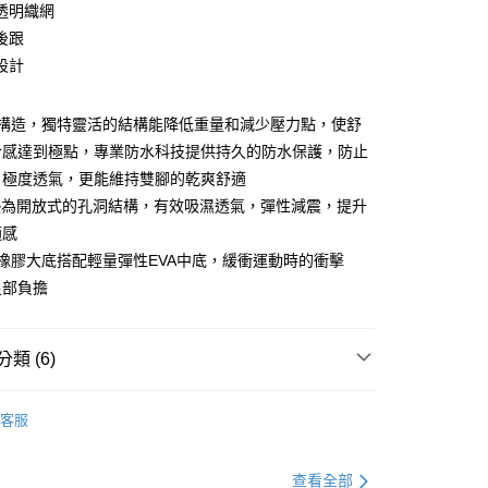
透明織網
後跟
設計
的構造，獨特靈活的結構能降低重量和減少壓力點，使舒
合感達到極點，專業防水科技提供持久的防水保護，防止
，極度透氣，更能維持雙腳的乾爽舒適
0，滿NT$990(含以上)免運費
鞋墊為開放式的孔洞結構，有效吸濕透氣，彈性減震，提升
適感
市自取
橡膠大底搭配輕量彈性EVA中底，緩衝運動時的衝擊
0，滿NT$699(含以上)免運費
足部負擔
港澳、新馬
查看運費
類 (6)
推薦
客服
品
運動鞋
式
GORE-TEX防水
查看全部