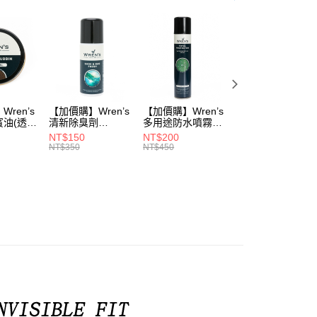
動
▌8/16前『店長推薦暢銷專區』滿1雙88折 滿2雙77
品
鞋款 ▶
式
鞋款 ▶
ren’s
【加價購】Wren’s
【加價購】Wren’s
【加價購】頂規碳
賓油(透明
清新除臭劑
多用途防水噴霧
纖維鞋墊
0)
(289105540)
(289105640)
(291131170)
NT$150
NT$200
NT$2,208
NT$350
NT$450
NT$3,680