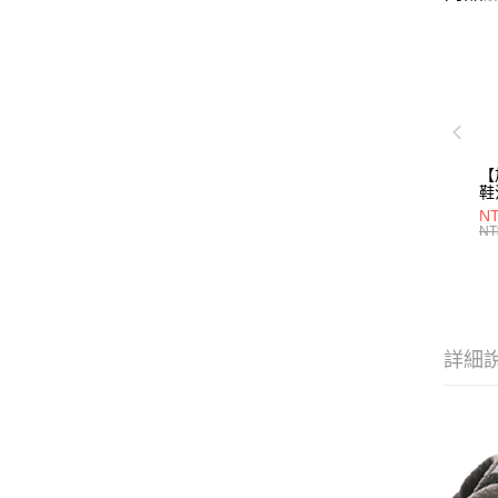
【
鞋
28
NT
NT
詳細