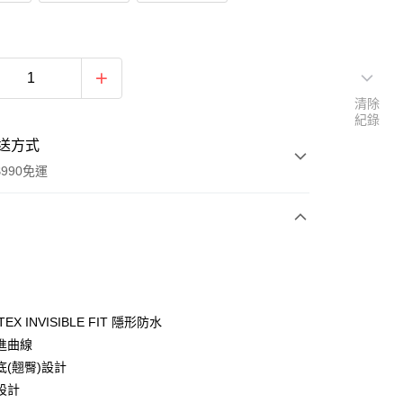
清除
紀錄
送方式
990免運
次付款
TEX INVISIBLE FIT 隱形防水
進曲線
底(翹臀)設計
y
設計