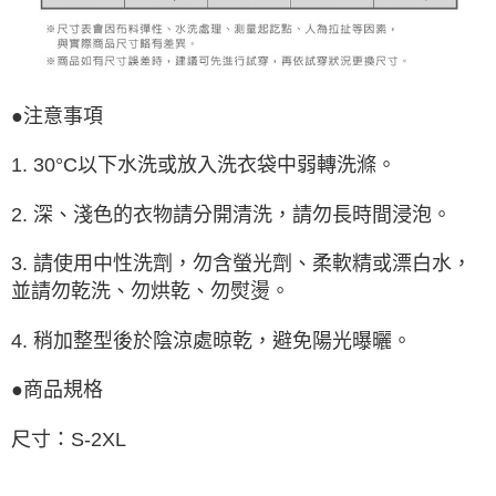
●注意事項
1. 30°C以下水洗或放入洗衣袋中弱轉洗滌。
2. 深、淺色的衣物請分開清洗，請勿長時間浸泡。
3. 請使用中性洗劑，勿含螢光劑、柔軟精或漂白水，
並請勿乾洗、勿烘乾、勿熨燙。
4. 稍加整型後於陰涼處晾乾，避免陽光曝曬。
●商品規格
尺寸：S-2XL