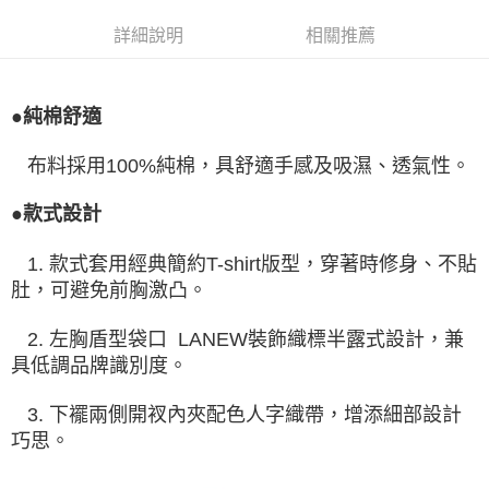
詳細說明
相關推薦
●純棉舒適
布料採用100%純棉，具舒適手感及吸濕、透氣性。
●款式設計
1. 款式套用經典簡約T-shirt版型，穿著時修身、不貼
肚，可避免前胸激凸。
2. 左胸盾型袋口 LANEW裝飾織標半露式設計，兼
具低調品牌識別度。
3. 下襬兩側開衩內夾配色人字織帶，增添細部設計
巧思。