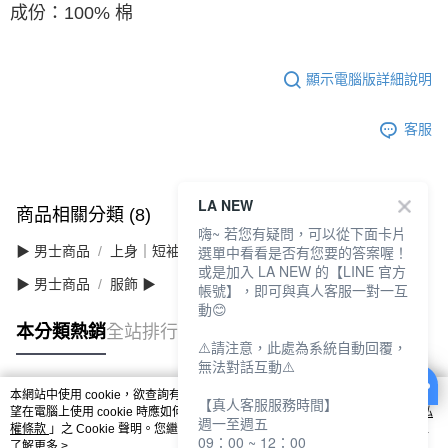
成份：100% 棉
顯示電腦版詳細說明
客服
LA NEW
商品相關分類 (8)
查看全部
嗨~ 若您有疑問，可以從下面卡片
選單中看看是否有您要的答案喔！
▶ 男士商品
上身｜短袖
或是加入 LA NEW 的【LINE 官方
▶ 男士商品
服飾 ▶
帳號】，即可與真人客服一對一互
動😊
本分類熱銷
全站排行
⚠️請注意，此處為系統自動回覆，
無法對話互動⚠️
本網站中使用 cookie，欲查詢有關本網站使用 cookie 方式之詳情，及若您不希
【真人客服服務時間】
熱門標籤
望在電腦上使用 cookie 時應如何變更電腦的 cookie 設定，請參閱本網站「
隱私
週一至週五
權條款
」之 Cookie 聲明。您繼續使用本網站即表示您同意本公司得按本網站使
09：00 ~ 12：00
用條款之 Cookie 聲明使用 cookie。
了解更多 >