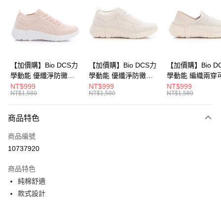
Apple Pay
悠遊付
Google Pay
全盈+PAY
【加價購】Bio DCS力
【加價購】Bio DCS力
【加價購】Bio D
學動能 優纖淨防黴抑
學動能 優纖淨防黴抑
學動能 編織兩穿
ATM付款
菌 休閒鞋(女
菌 休閒鞋(女
式後跟 輕便鞋 運
NT$999
NT$999
NT$999
NT$1,580
NT$1,580
NT$1,580
231624551)
231624541)
(女231624441)
運送方式
商品特色
宅配
每筆NT$80，滿NT$990(含以上)免運費
商品編號
10737920
付款後門市自取
每筆NT$80，滿NT$699(含以上)免運費
商品特色
純棉舒適
款式設計