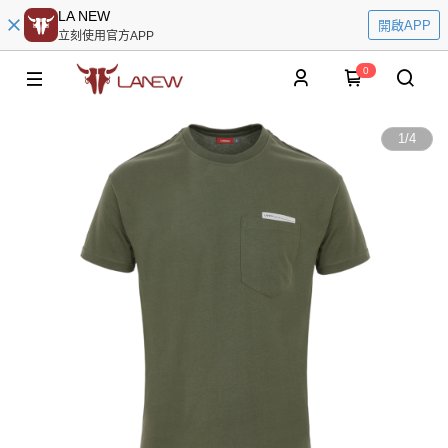
LA NEW
開啟APP
立刻使用官方APP
0
1
/
4