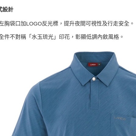
式設計
 左胸袋口加LOGO反光標，提升夜間可視性及行走安全。
 全件不對稱「水玉琉光」印花，彰顯低調內斂風格。