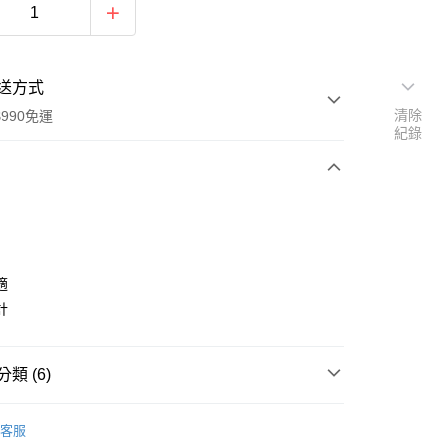
送方式
清除
990免運
紀錄
次付款
適
計
y
類 (6)
品
上身｜短袖
客服
式
沁涼系列