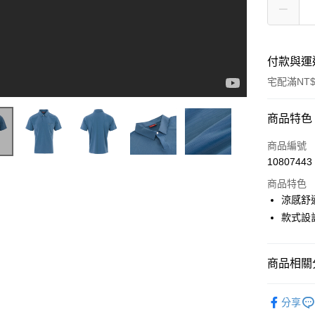
付款與運
宅配滿NT$
付款方式
商品特色
信用卡一
商品編號
10807443
LINE Pay
商品特色
Apple Pay
涼感舒
款式設
悠遊付
Google Pa
商品相關分
全盈+PAY
▶ 男士商
ATM付款
分享
▶ 機能款