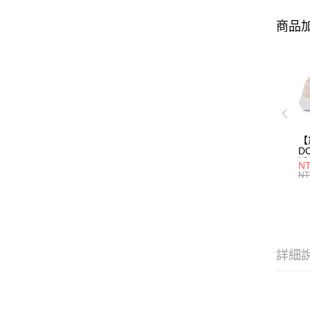
商品加
【
D
淨
NT
(女
NT
詳細