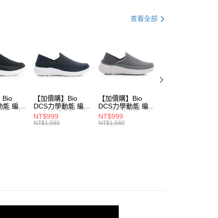
品
服飾 ▶
查看全部
品
上身｜POLO衫
式
服飾 ▶
0，滿NT$990(含以上)免運費
動
▌8/16前『型爸魅力登場』滿1件75折 滿2件65折
市自取
0，滿NT$699(含以上)免運費
Bio
【加價購】Bio
【加價購】Bio
【加價購】Bio
動能 編織
DCS力學動能 編織
DCS力學動能 編織
DCS力學動能 編
後跟 輕
兩穿可踩式後跟 輕
兩穿可踩式後跟 輕
兩穿可踩式後跟 
NT$999
NT$999
NT$999
鞋(女
便鞋 運動鞋(男
便鞋 運動鞋(男
便鞋 運動鞋(男
NT$1,580
NT$1,580
NT$1,580
0)
231614470)
231614440)
231614430)