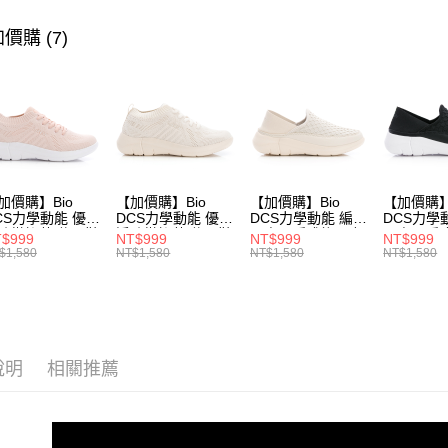
▶ 男士商
價購 (7)
運送方式
▶ 男士商
宅配
▶ 機能款
每筆NT$8
▶ 優惠活
付款後門
每筆NT$8
加價購】Bio
【加價購】Bio
【加價購】Bio
【加價購】
CS力學動能 優纖
DCS力學動能 優纖
DCS力學動能 編織
DCS力學
防黴抑菌 休閒鞋
淨防黴抑菌 休閒鞋
兩穿可踩式後跟 輕
兩穿可踩式
$999
NT$999
NT$999
NT$999
231624551)
(女231624541)
便鞋 運動鞋(女
便鞋 運動
$1,580
NT$1,580
NT$1,580
NT$1,580
231624441)
23162443
說明
相關推薦