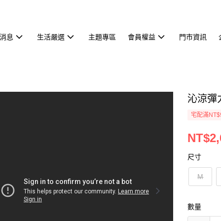
消息
生活嚴選
主題專區
會員權益
門市資訊
沁涼彈力
宅配滿NT$
NT$2,
尺寸
M
數量