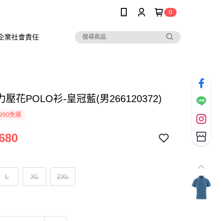
0
企業社會責任
壓花POLO衫-皇冠藍(男266120372)
990免運
680
L
XL
2XL