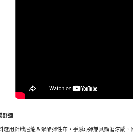
感舒適
選用針織尼龍＆聚酯彈性布，手感Q彈兼具顯著涼感，