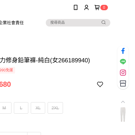
0
企業社會責任
力修身鉛筆褲-純白(女266189940)
990免運
680
M
L
XL
2XL