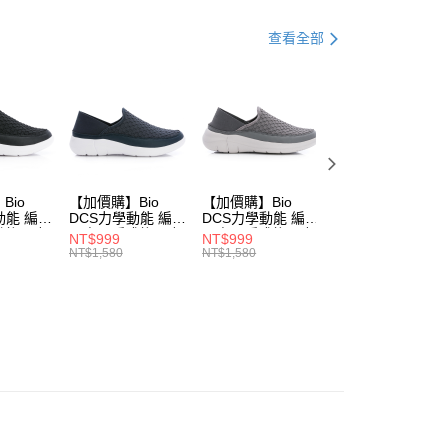
式
服飾 ▶
查看全部
動
▌8/16前『型爸魅力登場』滿1件75折 滿2件65折
0，滿NT$990(含以上)免運費
市自取
0，滿NT$699(含以上)免運費
Bio
【加價購】Bio
【加價購】Bio
【加價購】Bio
動能 編織
DCS力學動能 編織
DCS力學動能 編織
DCS力學動能 編
後跟 輕
兩穿可踩式後跟 輕
兩穿可踩式後跟 輕
兩穿可踩式後跟 
NT$999
NT$999
NT$999
鞋(女
便鞋 運動鞋(男
便鞋 運動鞋(男
便鞋 運動鞋(男
NT$1,580
NT$1,580
NT$1,580
0)
231614470)
231614440)
231614430)