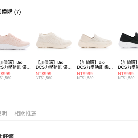
▶ 機能款
價購 (7)
運送方式
▶ 優惠活
宅配
每筆NT$8
付款後門
每筆NT$8
加價購】Bio
【加價購】Bio
【加價購】Bio
【加價購】
CS力學動能 優纖
DCS力學動能 優纖
DCS力學動能 編織
DCS力學
防黴抑菌 休閒鞋
淨防黴抑菌 休閒鞋
兩穿可踩式後跟 輕
兩穿可踩式
$999
NT$999
NT$999
NT$999
231624551)
(女231624541)
便鞋 運動鞋(女
便鞋 運動
$1,580
NT$1,580
NT$1,580
NT$1,580
231624441)
23162443
說明
相關推薦
性舒適