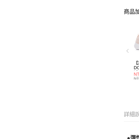
商品加
【
D
淨
NT
(女
NT
詳細
●彈