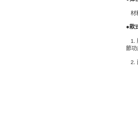
材料
●款
1.
節功
2.