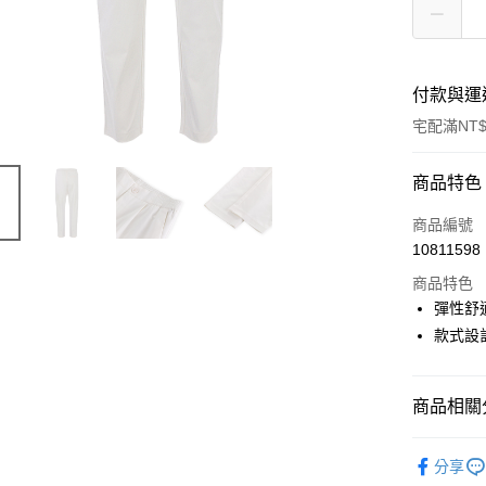
付款與運
宅配滿NT$
付款方式
商品特色
信用卡一
商品編號
10811598
LINE Pay
商品特色
Apple Pay
彈性舒
款式設
悠遊付
Google Pa
商品相關分
全盈+PAY
▶ 女士商
ATM付款
分享
▶ 女士商