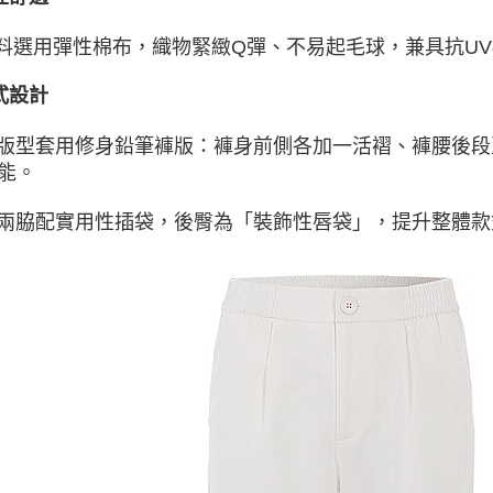
選用彈性棉布，織物緊緻Q彈、不易起毛球，兼具抗UV
式設計
 版型套用修身鉛筆褲版：褲身前側各加一活褶、褲腰後
能。
 兩脇配實用性插袋，後臀為「裝飾性唇袋」，提升整體