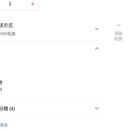
送方式
清除
990免運
紀錄
次付款
適
計
y
類 (4)
品
服飾 ▶
客服
品
下身｜長/短褲