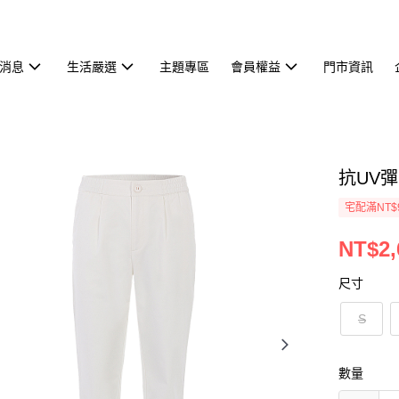
消息
生活嚴選
主題專區
會員權益
門市資訊
抗UV彈
宅配滿NT$
NT$2,
尺寸
S
數量