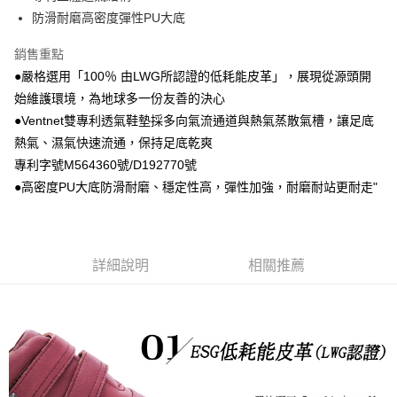
防滑耐磨高密度彈性PU大底
銷售重點
●嚴格選用「100％ 由LWG所認證的低耗能皮革」，展現從源頭開
始維護環境，為地球多一份友善的決心
●Ventnet雙專利透氣鞋墊採多向氣流通道與熱氣蒸散氣槽，讓足底
熱氣、濕氣快速流通，保持足底乾爽
專利字號M564360號/D192770號
●高密度PU大底防滑耐磨、穩定性高，彈性加強，耐磨耐站更耐走"
詳細說明
相關推薦