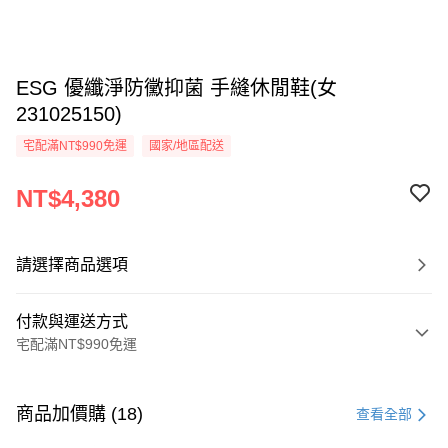
ESG 優纖淨防黴抑菌 手縫休閒鞋(女
231025150)
宅配滿NT$990免運
國家/地區配送
NT$4,380
請選擇商品選項
付款與運送方式
宅配滿NT$990免運
付款方式
信用卡一次付款
商品加價購 (18)
查看全部