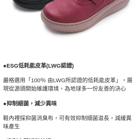
●ESG低耗能皮革(LWG認證)
嚴格選用「100％ 由LWG所認證的低耗能皮革」，展
現從源頭開始維護環境，為地球多一份友善的決心
●抑制細菌，減少異味
鞋內裡採抑菌消臭布，可有效抑制細菌滋長，減緩異
味產生