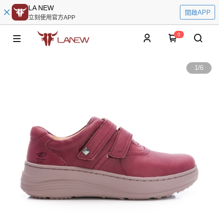
LA NEW
開啟APP
立刻使用官方APP
0
1
/
6