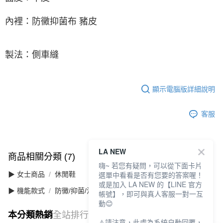
內裡：防黴抑菌布 豬皮
製法：側車縫
顯示電腦版詳細說明
客服
LA NEW
商品相關分類 (7)
查看全部
嗨~ 若您有疑問，可以從下面卡片
選單中看看是否有您要的答案喔！
▶ 女士商品
休閒鞋
或是加入 LA NEW 的【LINE 官方
▶ 機能款式
防黴/抑菌/消臭
帳號】，即可與真人客服一對一互
動😊
本分類熱銷
全站排行
⚠️請注意，此處為系統自動回覆，