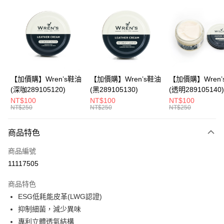
LINE Pay
Apple Pay
悠遊付
Google Pay
全盈+PAY
【加價購】Wren’s鞋油
【加價購】Wren’s鞋油
【加價購】Wren’
(深咖289105120)
(黑289105130)
(透明289105140)
ATM付款
NT$100
NT$100
NT$100
NT$250
NT$250
NT$250
運送方式
商品特色
宅配
每筆NT$80，滿NT$990(含以上)免運費
商品編號
11117505
付款後門市自取
每筆NT$80，滿NT$699(含以上)免運費
商品特色
ESG低耗能皮革(LWG認證)
跨境配送 港澳、新馬
查看運費
抑制細菌，減少異味
專利立體透氣結構