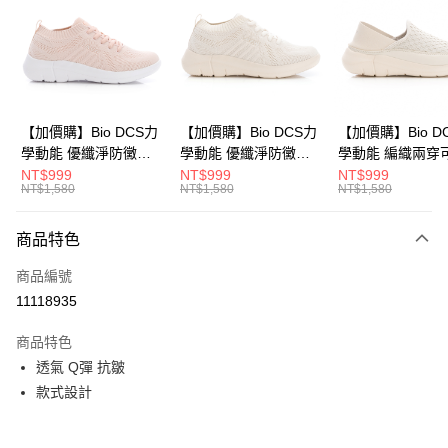
Apple Pay
悠遊付
Google Pay
全盈+PAY
【加價購】Bio DCS力
【加價購】Bio DCS力
【加價購】Bio D
學動能 優纖淨防黴抑
學動能 優纖淨防黴抑
學動能 編織兩穿
ATM付款
菌 休閒鞋(女
菌 休閒鞋(女
式後跟 輕便鞋 運
NT$999
NT$999
NT$999
NT$1,580
NT$1,580
NT$1,580
231624551)
231624541)
(女231624441)
運送方式
商品特色
宅配
每筆NT$80，滿NT$990(含以上)免運費
商品編號
11118935
付款後門市自取
每筆NT$80，滿NT$699(含以上)免運費
商品特色
透氣 Q彈 抗皺
款式設計