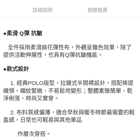
詳細說明
相關推薦
●柔滑 Q彈 抗皺
全件採用柔滑麻花彈性布，外觀呈雜色效果，除了
提供活動伸展性，也具有Q彈抗皺機能。
●款式設計
1. 經典POLO版型，拉鏈式半開襟設計，搭配條提
織領，織紋緊緻、不易鬆垮變形；整體素雅簡單、乾
淨俐落，時尚又實穿。
2. 布料質感偏薄，適合早秋與暖冬時節最需要的輕
盈感，日常也可輕易與其他單品
作層次穿搭。