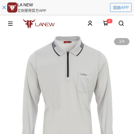
LA NEW
開啟APP
立刻使用官方APP
0
1
/
4