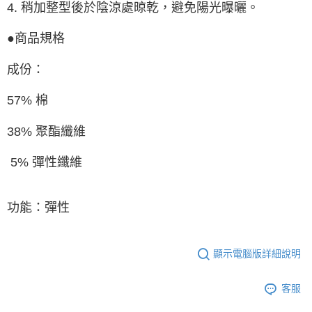
4. 稍加整型後於陰涼處晾乾，避免陽光曝曬。
●商品規格
成份：
57% 棉
38% 聚酯纖維
5% 彈性纖維
功能：彈性
顯示電腦版詳細說明
客服