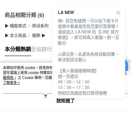
LA NEW
商品相關分類 (6)
查看全部
嗨~ 若您有疑問，可以從下面卡片
選單中看看是否有您要的答案喔！
▶ 機能款式
熱活系列
或是加入 LA NEW 的【LINE 官方
▶ 女士商品
服飾 ▶
帳號】，即可與真人客服一對一互
動😊
本分類熱銷
全站排行
⚠️請注意，此處為系統自動回覆，
無法對話互動⚠️
本網站中使用 cookie，欲查詢有關本網站使用 cookie 方式之詳情，及若您不希
【真人客服服務時間】
熱門標籤
望在電腦上使用 cookie 時應如何變更電腦的 cookie 設定，請參閱本網站「
隱私
週一至週五
權條款
」之 Cookie 聲明。您繼續使用本網站即表示您同意本公司得按本網站使
09：00 ~ 12：00
用條款之 Cookie 聲明使用 cookie。
了解更多 >
13：30 ~ 17：30
例假日及國定假日暫停服務
我知道了