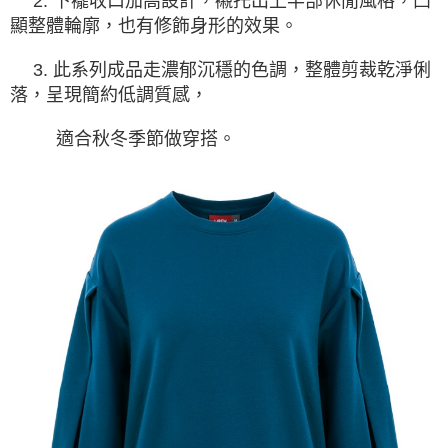
2. 下襬收口加高設計，襯托出上半部休閒風格，凸
顯整體輪廓，也有修飾身形的效果。
3. 此系列成品走濃郁沉穩的色調，整體剪裁乾淨俐
落，呈現簡約低調質感，
適合秋冬季節做穿搭。