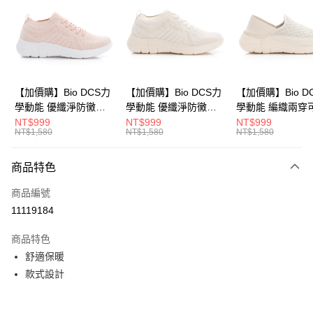
Apple Pay
悠遊付
Google Pay
全盈+PAY
【加價購】Bio DCS力
【加價購】Bio DCS力
【加價購】Bio D
學動能 優纖淨防黴抑
學動能 優纖淨防黴抑
學動能 編織兩穿
ATM付款
菌 休閒鞋(女
菌 休閒鞋(女
式後跟 輕便鞋 運
NT$999
NT$999
NT$999
NT$1,580
NT$1,580
NT$1,580
231624551)
231624541)
(女231624441)
運送方式
商品特色
宅配
每筆NT$80，滿NT$990(含以上)免運費
商品編號
11119184
付款後門市自取
每筆NT$80，滿NT$699(含以上)免運費
商品特色
舒適保暖
款式設計