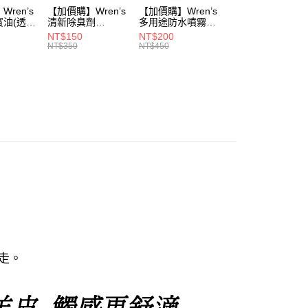
ren’s
【加價購】Wren’s
【加價購】Wren’s
【加價購】頂規碳
賓油(透明
清新除臭劑
多用途防水噴霧
纖維鞋墊
0)
(289105540)
(289105640)
(291131170)
NT$150
NT$200
NT$2,208
NT$350
NT$450
NT$3,680
走。