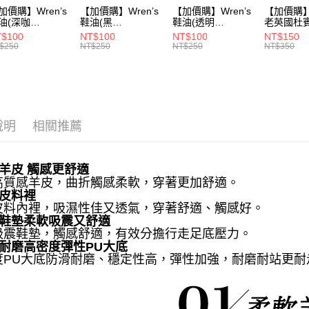
加價購】Wren’s
【加價購】Wren’s
【加價購】Wren’s
【加價購】W
油(深咖
鞋油(黑
鞋油(透明
老英國杜
9105120)
289105130)
289105140)
28910544
$100
NT$100
NT$100
NT$150
$250
NT$250
NT$250
NT$350
說明
相關推薦
羊皮 觸感更舒適
高質感羊皮，曲折觸感柔軟，穿著更加舒適。
然皮料裡
皮料內裡，吸濕性佳又透氣，穿著舒適、觸感好。
棉鞋墊柔軟吸震又舒適
吸震鞋墊，觸感舒適，有效分擔行走足底壓力。
滑耐磨高密度彈性PU大底
度PU大底防滑耐磨、穩定性高，彈性加強，耐磨耐站更耐