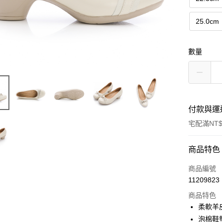
25.0cm
數量
付款與運
宅配滿NT$
付款方式
商品特色
信用卡一
商品編號
11209823
LINE Pay
商品特色
Apple Pay
柔軟羊
泡棉鞋