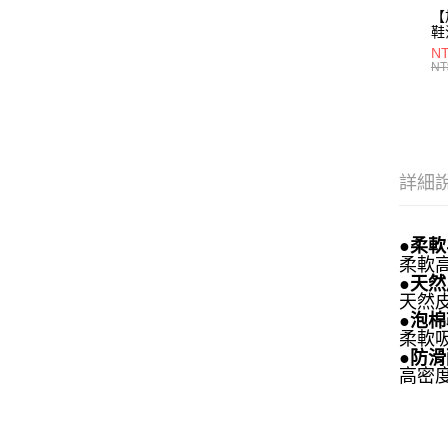
【
鞋
28
NT
NT
詳細
●柔軟
柔軟
●天
天然
●泡
柔軟
●防
高密