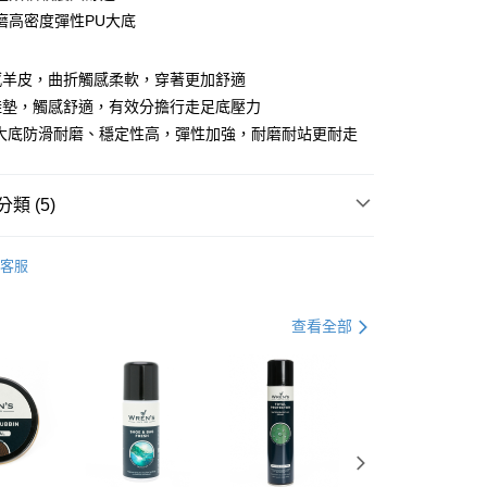
磨高密度彈性PU大底
y
感羊皮，曲折觸感柔軟，穿著更加舒適
鞋墊，觸感舒適，有效分擔行走足底壓力
U大底防滑耐磨、穩定性高，彈性加強，耐磨耐站更耐走
類 (5)
品
淑女鞋
0，滿NT$990(含以上)免運費
客服
區
市自取
動
▌8/16前『爸爸ㄟ好禮季』滿件最高現折$3088
查看全部
0，滿NT$699(含以上)免運費
品
鞋款 ▶
港澳、新馬
查看運費
式
鞋款 ▶