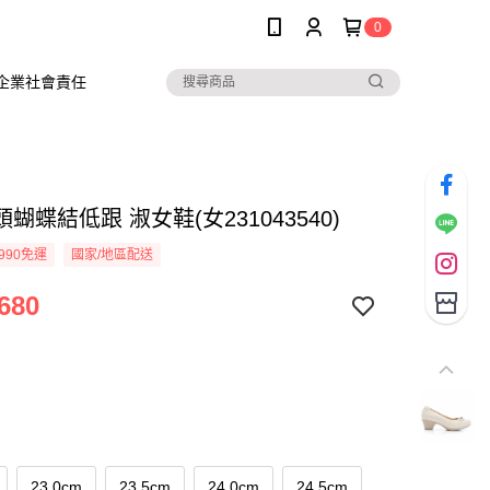
0
企業社會責任
蝴蝶結低跟 淑女鞋(女231043540)
990免運
國家/地區配送
680
23.0cm
23.5cm
24.0cm
24.5cm