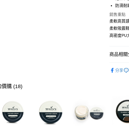
悠遊付
防滑耐
Google Pa
銷售重點
柔軟高質
全盈+PAY
柔軟吸震
ATM付款
高密度P
運送方式
商品相關分
宅配
▶ 女士商
每筆NT$8
分享
▶ 跨境專
付款後門
▶ 優惠活
價購 (18)
每筆NT$8
▶ 女士商
跨境配送 
▶ 機能款