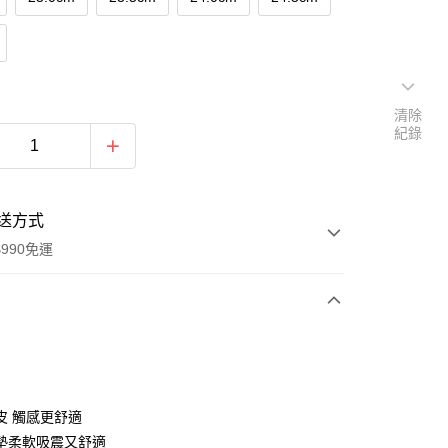
清除
紀錄
送方式
990免運
次付款
皮 觸感更舒適
墊柔軟吸震又舒適