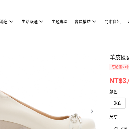
消息
生活嚴選
主題專區
會員權益
門市資訊
羊皮圓頭
宅配滿NT$
NT$3,
顏色
米白
尺寸
22.5cm