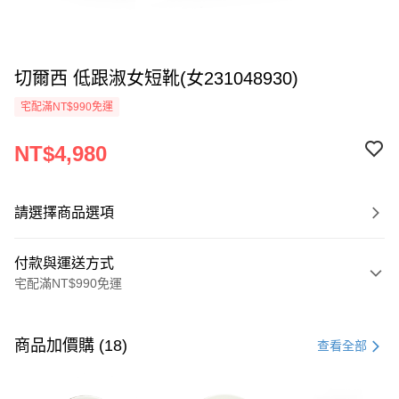
切爾西 低跟淑女短靴(女231048930)
宅配滿NT$990免運
NT$4,980
請選擇商品選項
付款與運送方式
宅配滿NT$990免運
付款方式
信用卡一次付款
商品加價購 (18)
查看全部
LINE Pay