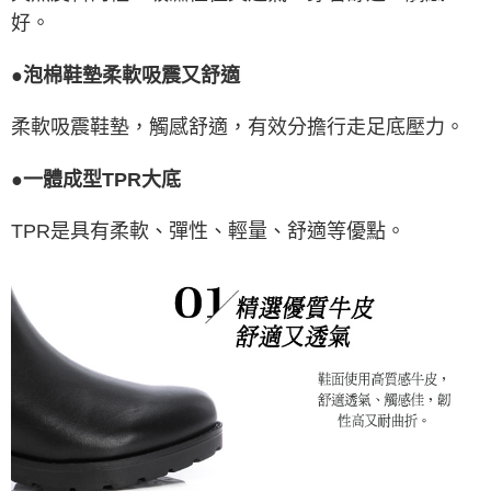
好。
●泡棉鞋墊柔軟吸震又舒適
柔軟吸震鞋墊，觸感舒適，有效分擔行走足底壓力。
●一體成型TPR大底
TPR是具有柔軟、彈性、輕量、舒適等優點。