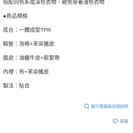
搭配同色系或深色衣物，避免穿著淺色衣物
●商品規格
底台：一體成型TPR
鞋墊：泡棉+苯染豬皮
面皮：油蠟牛皮+鬆緊帶
內裡：布+苯染豬皮
製法：貼合
顯示電腦版詳細說明
客服