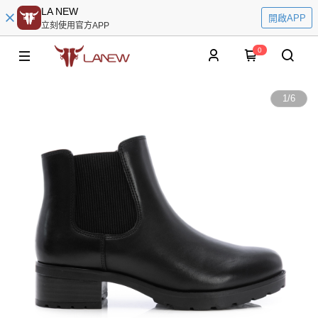
LA NEW
開啟APP
立刻使用官方APP
0
1
/
6