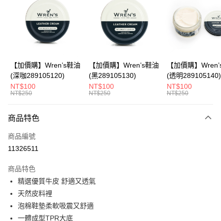
Apple Pay
悠遊付
Google Pay
全盈+PAY
【加價購】Wren’s鞋油
【加價購】Wren’s鞋油
【加價購】Wren’
(深咖289105120)
(黑289105130)
(透明289105140)
ATM付款
NT$100
NT$100
NT$100
NT$250
NT$250
NT$250
運送方式
商品特色
宅配
每筆NT$80，滿NT$990(含以上)免運費
商品編號
11326511
付款後門市自取
每筆NT$80，滿NT$699(含以上)免運費
商品特色
精選優質牛皮 舒適又透氣
天然皮料裡
泡棉鞋墊柔軟吸震又舒適
一體成型TPR大底