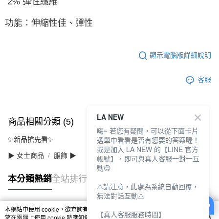
2% 彈性纖維
功能：伸縮性佳、彈性
顯示電腦版詳細說明
客服
LA NEW
商品相關分類 (5)
查看全部
嗨~ 若您有疑問，可以從下面卡片
選單中看看是否有您要的答案喔！
✨新品搶先看✨
或是加入 LA NEW 的【LINE 官方
▶ 女士商品
服飾 ▶
帳號】，即可與真人客服一對一互
動😊
本分類熱銷
全站排行
⚠️請注意，此處為系統自動回覆，
無法對話互動⚠️
本網站中使用 cookie，欲查詢有關本網站使用 cookie 方式之詳情，及若您不希
【真人客服服務時間】
熱門標籤
望在電腦上使用 cookie 時應如何變更電腦的 cookie 設定，請參閱本網站「
隱私