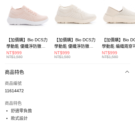
Apple Pay
悠遊付
Google Pay
全盈+PAY
【加價購】Bio DCS力
【加價購】Bio DCS力
【加價購】Bio D
學動能 優纖淨防黴抑
學動能 優纖淨防黴抑
學動能 編織兩穿
ATM付款
菌 休閒鞋(女
菌 休閒鞋(女
式後跟 輕便鞋 運
NT$999
NT$999
NT$999
NT$1,580
NT$1,580
NT$1,580
231624551)
231624541)
(女231624441)
運送方式
商品特色
宅配
每筆NT$80，滿NT$990(含以上)免運費
商品編號
11614472
付款後門市自取
每筆NT$80，滿NT$699(含以上)免運費
商品特色
舒適零負擔
款式設計