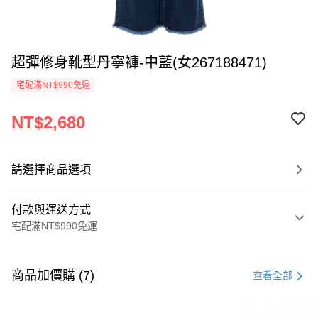
超彈修身靴型丹寧褲-中藍(女267188471)
宅配滿NT$990免運
NT$2,680
請選擇商品選項
付款與運送方式
宅配滿NT$990免運
付款方式
信用卡一次付款
商品加價購 (7)
查看全部
LINE Pay