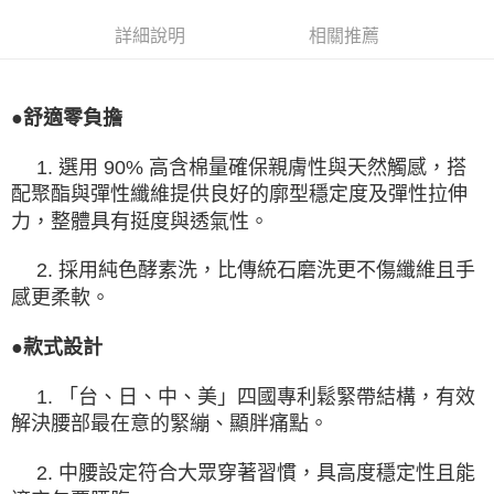
詳細說明
相關推薦
●舒適零負擔
1. 選用 90% 高含棉量確保親膚性與天然觸感，搭
配聚酯與彈性纖維提供良好的廓型穩定度及彈性拉伸
力，整體具有挺度與透氣性。
2. 採用純色酵素洗，比傳統石磨洗更不傷纖維且手
感更柔軟。
●款式設計
1. 「台、日、中、美」四國專利鬆緊帶結構，有效
解決腰部最在意的緊繃、顯胖痛點。
2. 中腰設定符合大眾穿著習慣，具高度穩定性且能