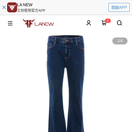
LA NEW
開啟APP
立刻使用官方APP
0
1
/
4