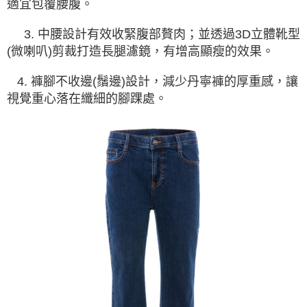
適宜包覆腰腹。
3. 中腰設計有效收緊腹部贅肉；並透過3D立體靴型
(微喇叭)剪裁打造長腿濾鏡，有增高顯瘦的效果。
4. 褲腳不收邊(鬚邊)設計，減少丹寧褲的厚重感，讓
視覺重心落在纖細的腳踝處。