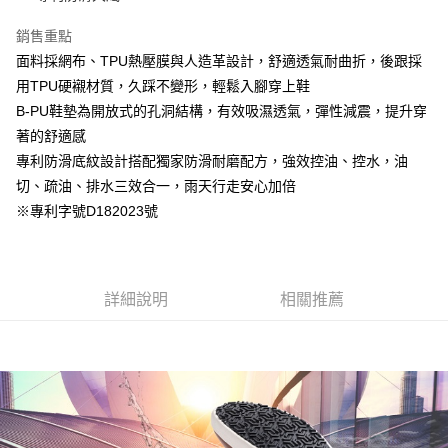
銷售重點
面料採網布、TPU熱壓膜與人造革設計，舒適透氣耐曲折，後跟採
用TPU硬襯材質，久踩不變形，輕鬆入腳穿上鞋
B-PU鞋墊為開放式的孔洞結構，有效吸濕透氣，彈性減震，提升穿
著的舒適感
專利防滑底紋設計搭配獨家防滑耐磨配方，強效控油、控水，油
切、疏油、排水三效合一，雨天行走安心加倍
※專利字號D182023號
詳細說明
相關推薦