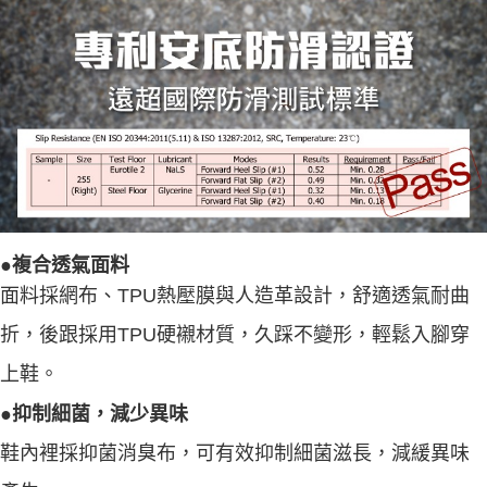
●複合透氣面料
面料採網布、TPU熱壓膜與人造革設計，舒適透氣耐曲
折，後跟採用TPU硬襯材質，久踩不變形，輕鬆入腳穿
上鞋。
●抑制細菌，減少異味
鞋內裡採抑菌消臭布，可有效抑制細菌滋長，減緩異味