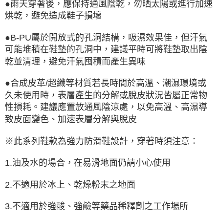
●雨天穿著後，應保持通風陰乾，勿晒太陽或進行加速
烘乾，避免造成鞋子損壞
●B-PU屬於開放式的孔洞結構，吸濕效果佳，但汗氣
可能堆積在鞋墊的孔洞中，建議平時可將鞋墊取出陰
乾並清理，避免汗氣囤積而產生異味
●合成皮革/超纖等材質若長時間於高溫、潮濕環境或
久未使用時，表層產生的分解或脫皮狀況皆屬正常物
性損耗。建議應置放通風陰涼處，以免高溫、高濕導
致皮面變色、加速表層分解與脫皮
※此系列鞋款為強力防滑鞋設計，穿著時須注意：
1.油及水的場合，在易滑地面仍請小心使用
2.不適用於冰上、乾燥粉末之地面
3.不適用於強酸、強鹼等藥品稀釋劑之工作場所