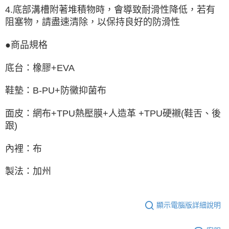
4.底部溝槽附著堆積物時，會導致耐滑性降低，若有
阻塞物，請盡速清除，以保持良好的防滑性
●商品規格
底台：橡膠+EVA
鞋墊：B-PU+防黴抑菌布
面皮：網布+TPU熱壓膜+人造革 +TPU硬襯(鞋舌、後
跟)
內裡：布
製法：加州
顯示電腦版詳細說明