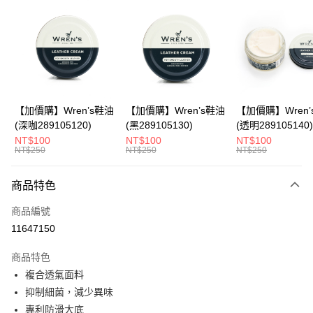
LINE Pay
Apple Pay
悠遊付
Google Pay
全盈+PAY
【加價購】Wren’s鞋油
【加價購】Wren’s鞋油
【加價購】Wren’
(深咖289105120)
(黑289105130)
(透明289105140)
ATM付款
NT$100
NT$100
NT$100
NT$250
NT$250
NT$250
運送方式
商品特色
宅配
每筆NT$80，滿NT$990(含以上)免運費
商品編號
11647150
付款後門市自取
每筆NT$80，滿NT$699(含以上)免運費
商品特色
複合透氣面料
跨境配送 港澳、新馬
查看運費
抑制細菌，減少異味
專利防滑大底