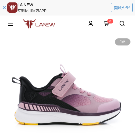
LA NEW
開啟APP
立刻使用官方APP
0
1
/
6