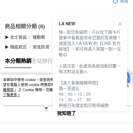
客服
LA NEW
商品相關分類 (8)
查看全部
嗨~ 若您有疑問，可以從下面卡片
選單中看看是否有您要的答案喔！
▶ 女士商品
運動鞋
或是加入 LA NEW 的【LINE 官方
▶ 機能款式
安底防滑
帳號】，即可與真人客服一對一互
動😊
本分類熱銷
全站排行
⚠️請注意，此處為系統自動回覆，
無法對話互動⚠️
本網站中使用 cookie，欲查詢有關本網站使用 cookie 方式之詳情，及若您不希
【真人客服服務時間】
熱門標籤
望在電腦上使用 cookie 時應如何變更電腦的 cookie 設定，請參閱本網站「
隱私
週一至週五
權條款
」之 Cookie 聲明。您繼續使用本網站即表示您同意本公司得按本網站使
09：00 ~ 12：00
用條款之 Cookie 聲明使用 cookie。
了解更多 >
13：30 ~ 17：30
例假日及國定假日暫停服務
我知道了