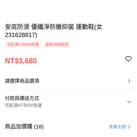
安底防滑 優纖淨防黴抑菌 運動鞋(女
231628817)
宅配滿NT$990免運
國家/地區配送
NT$3,680
請選擇商品選項
付款與運送方式
宅配滿NT$990免運
付款方式
信用卡一次付款
商品加價購 (18)
查看全部