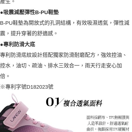
產生。
●吸震減壓彈性B-PU鞋墊
B-PU鞋墊為開放式的孔洞結構，有效吸濕透氣，彈性減
震，提升穿著的舒適感。
●專利防滑大底
專利防滑底紋設計搭配獨家防滑耐磨配方，強效控油、
控水，油切、疏油、排水三效合一，雨天行走安心加
倍。
※專利字號D182023號