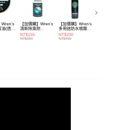
動
▌8/16前『店長推薦暢銷專區』滿1雙88折 滿2雙77
品
鞋款 ▶
ren’s
【加價購】Wren’s
【加價購】Wren’s
【加價購】頂規碳
式
CHAKA接地氣
賓油(透明
清新除臭劑
多用途防水噴霧
纖維鞋墊
0)
(289105540)
(289105640)
(291131170)
NT$150
NT$200
NT$2,208
式
鞋款 ▶
NT$350
NT$450
NT$3,680