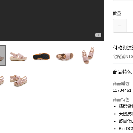
數量
付款與運
宅配滿NT$
付款方式
商品特色
信用卡一
商品編號
11704451
LINE Pay
商品特色
Apple Pay
精選優
天然皮
悠遊付
輕量化
Google Pa
Bio 