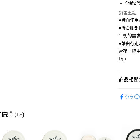
全新2
全盈+PAY
銷售重點
ATM付款
●鞋面使
●符合腳
平衡的需
運送方式
●藉由行
宅配
電荷，經
每筆NT$8
地。
付款後門
每筆NT$8
商品相關分
跨境配送 
人氣商品
分享
▶ 女士商
▶ 機能款
價購 (18)
✨新品搶先
▶ 跨境專