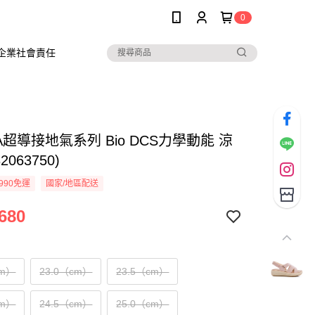
0
企業社會責任
KA超導接地氣系列 Bio DCS力學動能 涼
2063750)
990免運
國家/地區配送
680
cm）
23.0（cm）
23.5（cm）
cm）
24.5（cm）
25.0（cm）