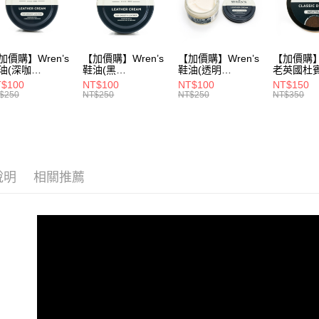
▶ 優惠活
折
▶ 女士商
加價購】Wren’s
【加價購】Wren’s
【加價購】Wren’s
【加價購】W
▶ 機能款
油(深咖
鞋油(黑
鞋油(透明
老英國杜
9105120)
289105130)
289105140)
28910544
$100
NT$100
NT$100
NT$150
▶ 機能款
$250
NT$250
NT$250
NT$350
說明
相關推薦