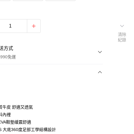
清除
紀錄
送方式
990免運
次付款
質牛皮 舒適又透氣
料內裡
EVA鞋墊緩震舒適
y
DCS 大底360度足部工學結構設計