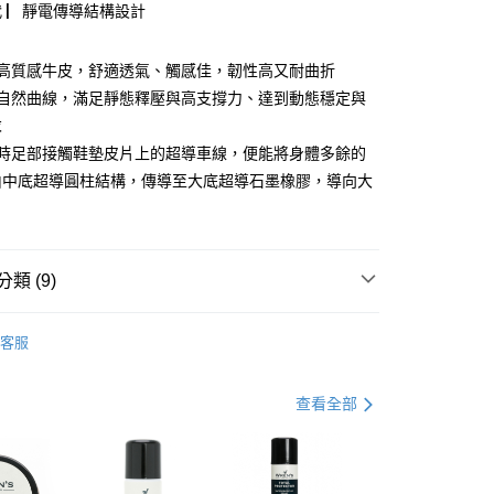
代 ▏靜電傳導結構設計
用高質感牛皮，舒適透氣、觸感佳，韌性高又耐曲折
部自然曲線，滿足靜態釋壓與高支撐力、達到動態穩定與
求
走時足部接觸鞋墊皮片上的超導車線，便能將身體多餘的
由中底超導圓柱結構，傳導至大底超導石墨橡膠，導向大
0，滿NT$990(含以上)免運費
市自取
0，滿NT$699(含以上)免運費
類 (9)
港澳、新馬
查看運費
推薦
客服
品
涼拖鞋
式
DCS/BIO DCS 舒適動能
查看全部
看✨
區