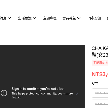
消息
生活嚴選
主題專區
會員權益
門市資訊
CHA 
鞋(女23
宅配滿NT$
NT$3,
尺寸
22.5（
24.0（