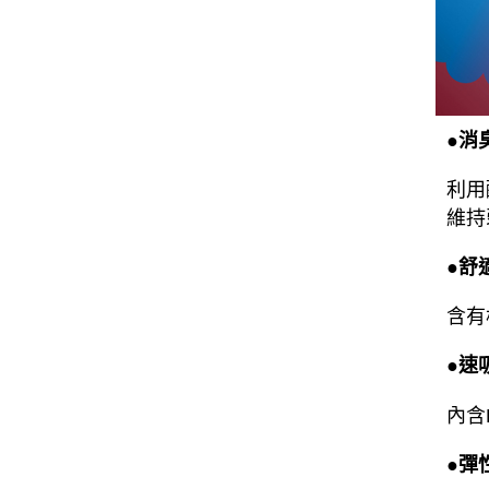
●消
利用
維持
●舒
含有
●速
內含
●彈