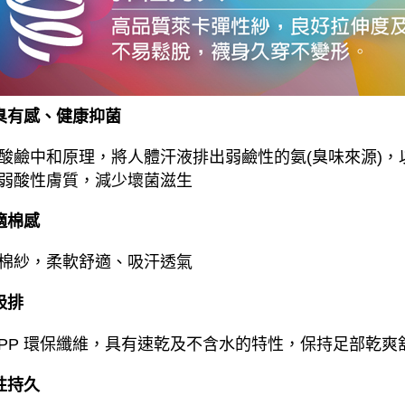
臭有感、健康抑菌
酸鹼中和原理，將人體汗液排出弱鹼性的氨(臭味來源)
弱酸性膚質，減少壞菌滋生
適棉感
棉紗，柔軟舒適、吸汗透氣
吸排
PP 環保纖維，具有速乾及不含水的特性，保持足部乾爽
性持久