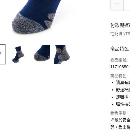
付款與運
宅配滿NT$
付款方式
商品特色
信用卡一
商品編號
11710850
LINE Pay
商品特色
Apple Pay
消臭有
舒適棉
悠遊付
速吸排
Google Pa
彈性持
全盈+PAY
銷售重點
※基於安
ATM付款
等，售出