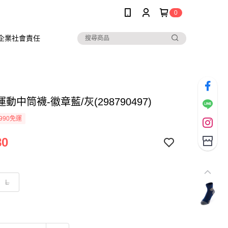
0
企業社會責任
動中筒襪-徽章藍/灰(298790497)
990免運
80
L