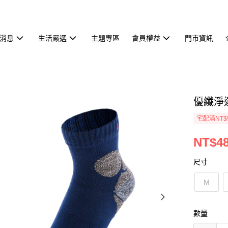
消息
生活嚴選
主題專區
會員權益
門市資訊
優纖淨運
宅配滿NT$
NT$4
尺寸
M
數量