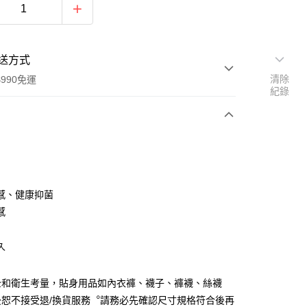
送方式
清除
990免運
紀錄
次付款
感、健康抑菌
感
y
久
全和衛生考量，貼身用品如內衣褲、襪子、褲襪、絲襪
後恕不接受退/換貨服務︒請務必先確認尺寸規格符合後再