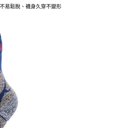
不易鬆脫、襪身久穿不變形