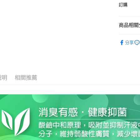
訂購
運送方式
宅配
商品相關分
每筆NT$8
▶ 男士商
分享
付款後門
✨新品搶先
每筆NT$8
▶ 男士商
▶ 女士商
說明
相關推薦
▶ 女士商
▶ 機能款