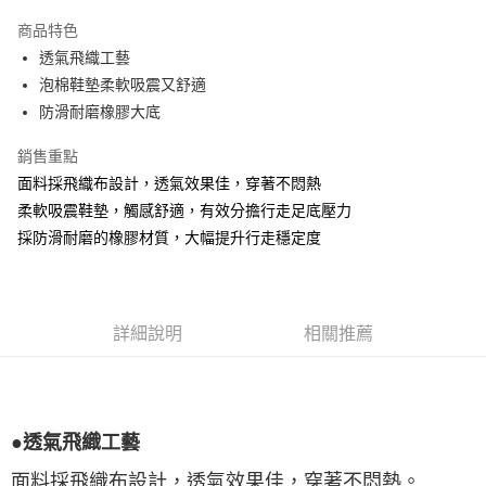
Apple Pay
商品特色
悠遊付
透氣飛織工藝
泡棉鞋墊柔軟吸震又舒適
Google Pay
防滑耐磨橡膠大底
全盈+PAY
銷售重點
ATM付款
面料採飛織布設計，透氣效果佳，穿著不悶熱
柔軟吸震鞋墊，觸感舒適，有效分擔行走足底壓力
運送方式
採防滑耐磨的橡膠材質，大幅提升行走穩定度
宅配
每筆NT$80，滿NT$990(含以上)免運費
付款後門市自取
詳細說明
相關推薦
每筆NT$80，滿NT$699(含以上)免運費
跨境配送 港澳、新馬
查看運費
●透氣飛織工藝
面料採飛織布設計，透氣效果佳，穿著不悶熱。