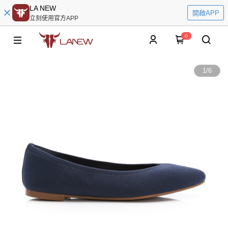
LA NEW
開啟APP
立刻使用官方APP
0
1
/
6