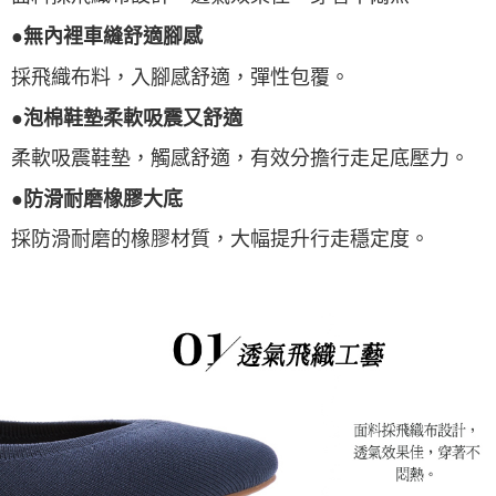
●無內裡車縫舒適腳感
採飛織布料，入腳感舒適，彈性包覆。
●泡棉鞋墊柔軟吸震又舒適
柔軟吸震鞋墊，觸感舒適，有效分擔行走足底壓力。
●防滑耐磨橡膠大底
採防滑耐磨的橡膠材質，大幅提升行走穩定度。