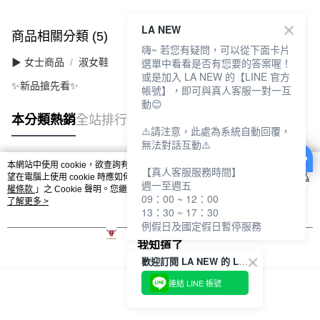
LA NEW
商品相關分類 (5)
查看全部
嗨~ 若您有疑問，可以從下面卡片
選單中看看是否有您要的答案喔！
▶ 女士商品
淑女鞋
或是加入 LA NEW 的【LINE 官方
✨新品搶先看✨
帳號】，即可與真人客服一對一互
動😊
本分類熱銷
全站排行
⚠️請注意，此處為系統自動回覆，
無法對話互動⚠️
本網站中使用 cookie，欲查詢有關本網站使用 cookie 方式之詳情，及若您不希
【真人客服服務時間】
熱門標籤
望在電腦上使用 cookie 時應如何變更電腦的 cookie 設定，請參閱本網站「
隱私
週一至週五
權條款
」之 Cookie 聲明。您繼續使用本網站即表示您同意本公司得按本網站使
09：00 ~ 12：00
用條款之 Cookie 聲明使用 cookie。
了解更多 >
13：30 ~ 17：30
例假日及國定假日暫停服務
我知道了
歡迎訂閱 LA NEW 的 LINE 官方帳號
連結 LINE 帳號