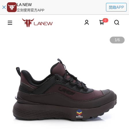
LA NEW
開啟APP
立刻使用官方APP
0
1
/
6