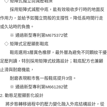
◇ 矩陣式獨立筒減壓鞋床
採用矩陣式減壓中底，能有效吸收步行時的地面反
作用力，並給予如獨立筒般的支撐性，降低長時間行走
或久站時的負擔。
※ 通過新型專利第M675372號
◇ 矩陣式足壓顯影鞋底
鞋底選用3層異色橡膠，最外層為避免不同顆紋干擾
足壓判讀，特別採用矩陣式紋路設計；鞋底配方也兼顧
止滑與耐磨機能，
耐磨表現較市售一般鞋底提升3倍。
※ 通過新型專利第M661282號
2. 動態足壓顯影化設計
將步態轉移過程中的壓力變化融入外底結構設計，從