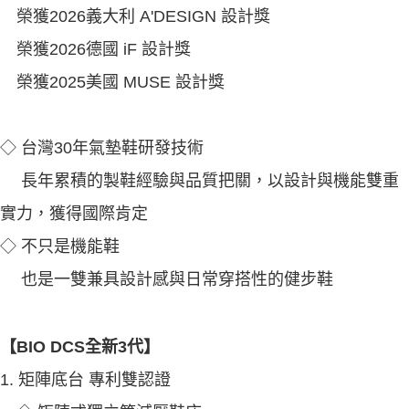
榮獲2026義大利 A'DESIGN 設計獎
榮獲2026德國 iF 設計獎
榮獲2025美國 MUSE 設計獎
◇ 台灣30年氣墊鞋研發技術
長年累積的製鞋經驗與品質把關，以設計與機能雙重
實力，獲得國際肯定
◇ 不只是機能鞋
也是一雙兼具設計感與日常穿搭性的健步鞋
【BIO DCS全新3代】
1. 矩陣底台 專利雙認證