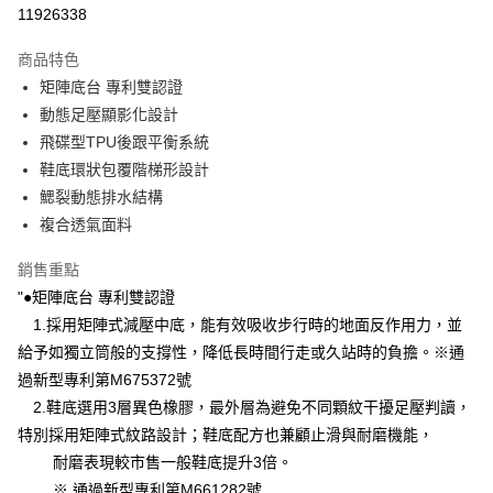
LINE Pay
11926338
Apple Pay
商品特色
悠遊付
矩陣底台 專利雙認證
動態足壓顯影化設計
Google Pay
飛碟型TPU後跟平衡系統
全盈+PAY
鞋底環狀包覆階梯形設計
鰓裂動態排水結構
ATM付款
複合透氣面料
運送方式
銷售重點
宅配
"●矩陣底台 專利雙認證
每筆NT$80，滿NT$990(含以上)免運費
1.採用矩陣式減壓中底，能有效吸收步行時的地面反作用力，並
給予如獨立筒般的支撐性，降低長時間行走或久站時的負擔。※通
付款後門市自取
過新型專利第M675372號
每筆NT$80，滿NT$699(含以上)免運費
2.鞋底選用3層異色橡膠，最外層為避免不同顆紋干擾足壓判讀，
跨境配送 港澳、新馬
特別採用矩陣式紋路設計；鞋底配方也兼顧止滑與耐磨機能，
查看運費
耐磨表現較市售一般鞋底提升3倍。
※ 通過新型專利第M661282號