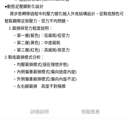
●動態足壓顯影化設計
將步態轉移過程中的壓力變化融入外底結構設計，從鞋底顏色可
輕鬆觀察足部壓力、受力不均問題。
1.磨損與受力程度說明：
‧第一層(藍色)：低磨耗/低受力
‧第二層(黃色)：中度磨耗
‧第三層(紅色)：高磨耗/高受力
2.鞋底磨損模式分析：
‧均壓磨損模式(接近理想步態)
‧內側偏重磨損模式(偏向過度內旋)
‧外側偏重磨損模式(偏向內旋不足)
‧左右腳磨損 高度不對稱模
詳細說明
相關推薦