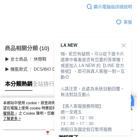
顯示電腦版詳細說明
客服
LA NEW
商品相關分類 (10)
查看全部
嗨~ 若您有疑問，可以從下面卡片
選單中看看是否有您要的答案喔！
▶ 女士商品
休閒鞋
或是加入 LA NEW 的【LINE 官方
▶ 機能款式
DCS/BIO DCS 舒適動能
帳號】，即可與真人客服一對一互
動😊
本分類熱銷
全站排行
⚠️請注意，此處為系統自動回覆，
無法對話互動⚠️
本網站中使用 cookie，欲查詢有關本網站使用 cookie 方式之詳情，及若您不希
【真人客服服務時間】
熱門標籤
望在電腦上使用 cookie 時應如何變更電腦的 cookie 設定，請參閱本網站「
隱私
週一至週五
權條款
」之 Cookie 聲明。您繼續使用本網站即表示您同意本公司得按本網站使
09：00 ~ 12：00
用條款之 Cookie 聲明使用 cookie。
了解更多 >
13：30 ~ 17：30
例假日及國定假日暫停服務