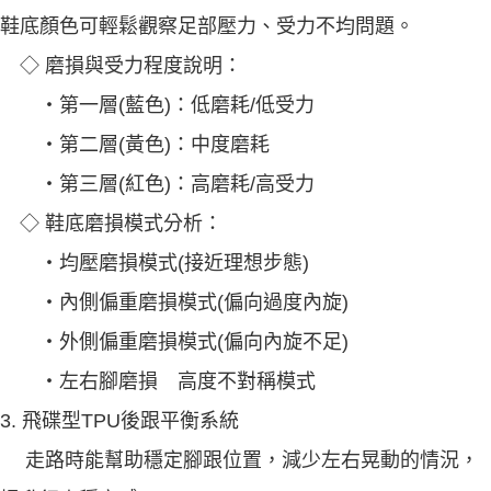
鞋底顏色可輕鬆觀察足部壓力、受力不均問題。
◇ 磨損與受力程度說明：
‧第一層(藍色)：低磨耗/低受力
‧第二層(黃色)：中度磨耗
‧第三層(紅色)：高磨耗/高受力
◇ 鞋底磨損模式分析：
‧均壓磨損模式(接近理想步態)
‧內側偏重磨損模式(偏向過度內旋)
‧外側偏重磨損模式(偏向內旋不足)
‧左右腳磨損 高度不對稱模式
3. 飛碟型TPU後跟平衡系統
走路時能幫助穩定腳跟位置，減少左右晃動的情況，