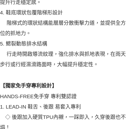
提升行走穩定感。
4. 鞋底環狀包覆階梯形設計
階梯式的環狀結構能層層分散衝擊力道，並提供全方
位的抓地力。
5. 鰓裂動態排水結構
行走時開啟導流紋理，強化排水與抓地表現，在雨天
步行或行經濕滑路面時，大幅提升穩定性。
【獨家免手穿專利設計】
HANDS-FREE免手穿 專利雙認證
1. LEAD-IN 鞋舌、後跟 易套入專利
◇ 後跟加入硬質TPU內襯，一踩即入，久穿後跟也不
塌！