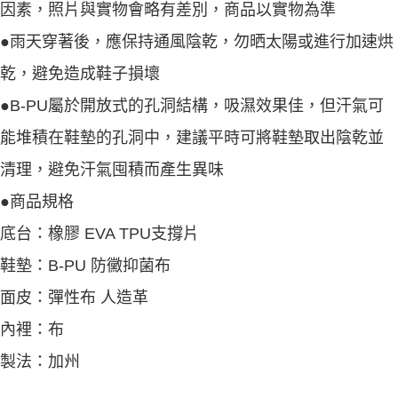
因素，照片與實物會略有差別，商品以實物為準
●雨天穿著後，應保持通風陰乾，勿晒太陽或進行加速烘
乾，避免造成鞋子損壞
●B-PU屬於開放式的孔洞結構，吸濕效果佳，但汗氣可
能堆積在鞋墊的孔洞中，建議平時可將鞋墊取出陰乾並
清理，避免汗氣囤積而產生異味
●商品規格
底台：橡膠 EVA TPU支撐片
鞋墊：B-PU 防黴抑菌布
面皮：彈性布 人造革
內裡：布
製法：加州