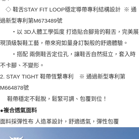
◇ 鞋舌STAY FIT LOOP穩定導帶專利結構設計 ※ 通
過新型專利第M673489號
‧以 3D人體工學弧度 打造貼合腳背的鞋舌，完美展
現頂級製鞋工藝，帶來宛如量身訂製般的舒適體驗。
‧搭配 兩側鞋舌定位孔，讓鞋舌自然挺立，套入時
不卡腳、不變形。
2. STAY TIGHT 鞋帶恆繫專利 ※ 通過新型專利第
M664878號
鞋帶穩定不鬆脫，鬆緊可調、包覆到位！
●複合透氣面料
面料採彈性布 人造革設計，舒適透氣，彈性包覆