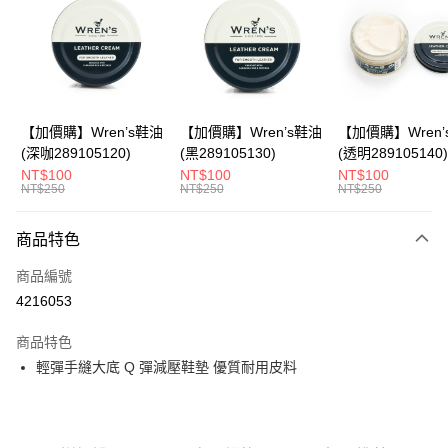
Apple Pay
悠遊付
Google Pay
全盈+PAY
【加價購】Wren’s鞋油
【加價購】Wren’s鞋油
【加價購】Wren’
(深咖289105120)
(黑289105130)
(透明289105140)
ATM付款
NT$100
NT$100
NT$100
NT$250
NT$250
NT$250
運送方式
商品特色
宅配
每筆NT$80，滿NT$990(含以上)免運費
商品編號
4216053
付款後門市自取
每筆NT$80，滿NT$699(含以上)免運費
商品特色
輕彈手縫大底 Q 彈減壓鞋墊 優質耐用皮料