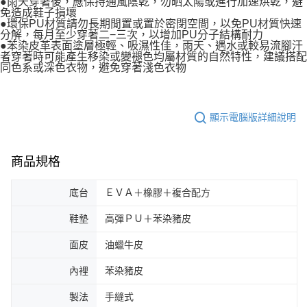
●雨天穿著後，應保持通風陰乾，勿晒太陽或進行加速烘乾，避
免造成鞋子損壞
●環保PU材質請勿長期閒置或置於密閉空間，以免PU材質快速
分解，每月至少穿著二−三次，以增加PU分子結構耐力
●苯染皮革表面塗層極輕、吸濕性佳，雨天、遇水或較易流腳汗
者穿著時可能產生移染或變褪色均屬材質的自然特性，建議搭配
同色系或深色衣物，避免穿著淺色衣物
顯示電腦版詳細說明
商品規格
底台
ＥＶＡ＋橡膠＋複合配方
鞋墊
高彈ＰＵ＋苯染豬皮
面皮
油蠟牛皮
內裡
苯染豬皮
製法
手縫式