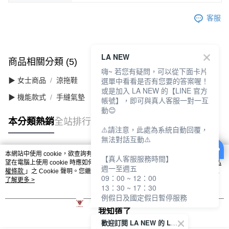
客服
LA NEW
商品相關分類 (5)
查看全部
嗨~ 若您有疑問，可以從下面卡片
選單中看看是否有您要的答案喔！
▶ 女士商品
涼拖鞋
或是加入 LA NEW 的【LINE 官方
▶ 機能款式
手縫氣墊
帳號】，即可與真人客服一對一互
動😊
本分類熱銷
全站排行
⚠️請注意，此處為系統自動回覆，
無法對話互動⚠️
本網站中使用 cookie，欲查詢有關本網站使用 cookie 方式之詳情，及若您不希
【真人客服服務時間】
熱門標籤
望在電腦上使用 cookie 時應如何變更電腦的 cookie 設定，請參閱本網站「
隱私
週一至週五
權條款
」之 Cookie 聲明。您繼續使用本網站即表示您同意本公司得按本網站使
09：00 ~ 12：00
用條款之 Cookie 聲明使用 cookie。
了解更多 >
13：30 ~ 17：30
例假日及國定假日暫停服務
我知道了
歡迎訂閱 LA NEW 的 LINE 官方帳號