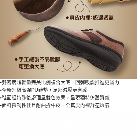
•雙密度超輕量完美比例複合大底，回彈吸震推進更省力
•全新升級高彈PU鞋墊，足部減壓更有感
•鞋面經特殊後處理呈雙色效果，呈現獨特仿舊質感
•面料採韌性佳且耐曲折牛皮，全真皮內裡舒適透氣