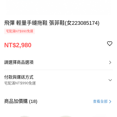
飛彈 輕量手縫拖鞋 張菲鞋(女223085174)
宅配滿NT$990免運
NT$2,980
請選擇商品選項
付款與運送方式
宅配滿NT$990免運
付款方式
信用卡一次付款
商品加價購 (18)
查看全部
LINE Pay