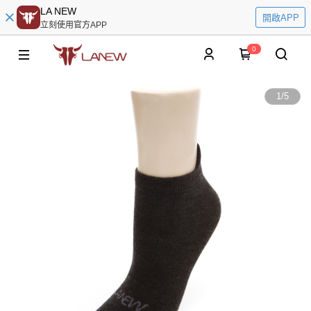
LA NEW
開啟APP
立刻使用官方APP
0
1
/
5