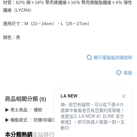
材質：62％ 棉＋18％ 聚丙烯纖維＋16％ 聚丙烯酸酯纖維＋4％ 彈性
纖維（LYCRA）
適用尺寸：M（22－24cm）、L（25－27cm）
顏色：黑
顯示電腦版詳細說明
客服
LA NEW
商品相關分類 (6)
查看全部
嗨~ 若您有疑問，可以從下面卡片
選單中看看是否有您要的答案喔！
▶ 男士商品
襪款
或是加入 LA NEW 的【LINE 官方
▶ 機能款式
防黴/抑菌/消臭
帳號】，即可與真人客服一對一互
動😊
本分類熱銷
全站排行