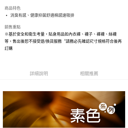
Apple Pay
商品特色
悠遊付
消臭有感、健康抑菌舒適棉感速吸排
Google Pay
銷售重點
※基於安全和衛生考量，貼身用品如內衣褲、襪子、褲襪、絲襪
全盈+PAY
等，售出後恕不接受退/換貨服務︒請務必先確認尺寸規格符合後再
ATM付款
訂購
運送方式
宅配
詳細說明
相關推薦
每筆NT$80，滿NT$990(含以上)免運費
付款後門市自取
每筆NT$80，滿NT$699(含以上)免運費