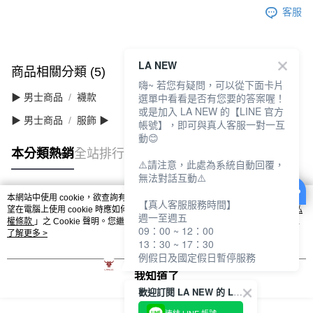
客服
LA NEW
商品相關分類 (5)
查看全部
嗨~ 若您有疑問，可以從下面卡片
選單中看看是否有您要的答案喔！
▶ 男士商品
襪款
或是加入 LA NEW 的【LINE 官方
▶ 男士商品
服飾 ▶
帳號】，即可與真人客服一對一互
動😊
本分類熱銷
全站排行
⚠️請注意，此處為系統自動回覆，
無法對話互動⚠️
本網站中使用 cookie，欲查詢有關本網站使用 cookie 方式之詳情，及若您不希
【真人客服服務時間】
熱門標籤
望在電腦上使用 cookie 時應如何變更電腦的 cookie 設定，請參閱本網站「
隱私
週一至週五
權條款
」之 Cookie 聲明。您繼續使用本網站即表示您同意本公司得按本網站使
09：00 ~ 12：00
用條款之 Cookie 聲明使用 cookie。
了解更多 >
13：30 ~ 17：30
例假日及國定假日暫停服務
我知道了
歡迎訂閱 LA NEW 的 LINE 官方帳號
連結 LINE 帳號