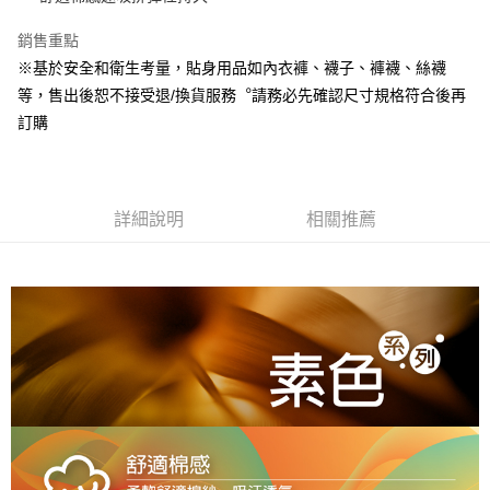
Google Pay
銷售重點
※基於安全和衛生考量，貼身用品如內衣褲、襪子、褲襪、絲襪
全盈+PAY
等，售出後恕不接受退/換貨服務︒請務必先確認尺寸規格符合後再
ATM付款
訂購
運送方式
宅配
詳細說明
相關推薦
每筆NT$80，滿NT$990(含以上)免運費
付款後門市自取
每筆NT$80，滿NT$699(含以上)免運費