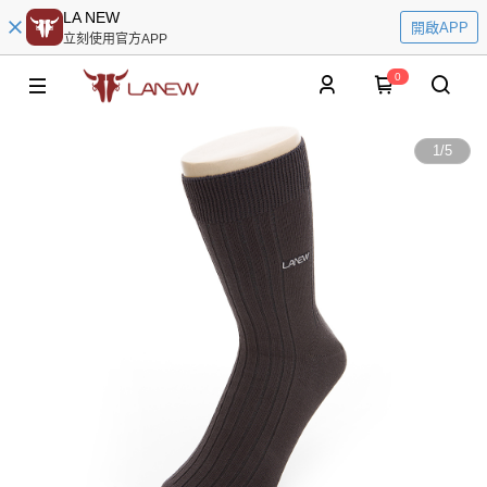
LA NEW
開啟APP
立刻使用官方APP
0
1
/
5