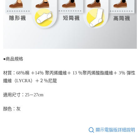
●商品規格
材質：68％棉 ＋14％ 聚丙烯纖維＋ 13 ％聚丙烯酸酯纖維＋ 3％ 彈性
纖維（LYCRA）＋２％尼龍
適用尺寸：25－27cm
顏色：灰
顯示電腦版詳細說明