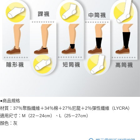
●商品規格
材質：37％聚酯纖維＋34％棉＋27％尼龍＋2％彈性纖維（LYCRA）
適用尺寸：M（22－24cm）、L（25－27cm）
顏色：灰