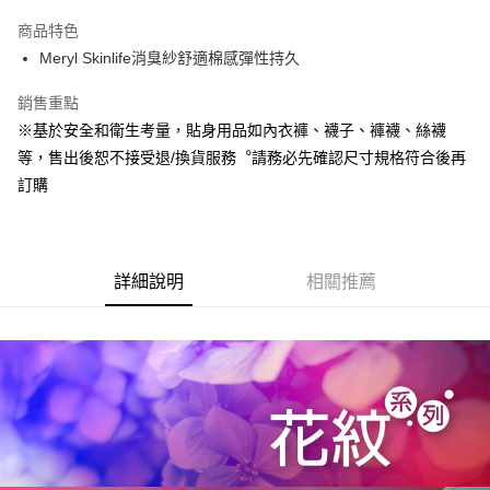
Apple Pay
商品特色
悠遊付
Meryl Skinlife消臭紗舒適棉感彈性持久
Google Pay
銷售重點
※基於安全和衛生考量，貼身用品如內衣褲、襪子、褲襪、絲襪
全盈+PAY
等，售出後恕不接受退/換貨服務︒請務必先確認尺寸規格符合後再
ATM付款
訂購
運送方式
宅配
詳細說明
相關推薦
每筆NT$80，滿NT$990(含以上)免運費
付款後門市自取
每筆NT$80，滿NT$699(含以上)免運費