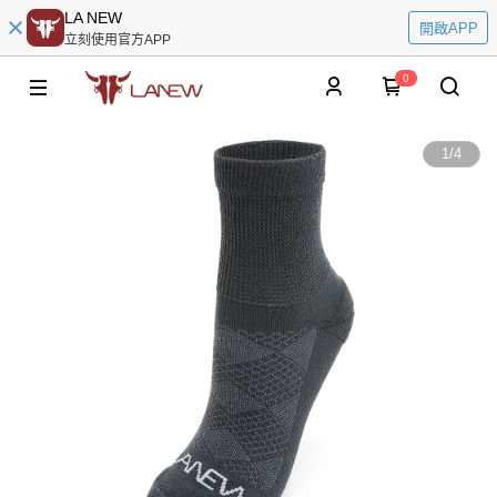
LA NEW
開啟APP
立刻使用官方APP
0
1
/
4