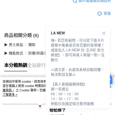
顯示電腦版詳細說明
客服
LA NEW
商品相關分類 (6)
查看全部
嗨~ 若您有疑問，可以從下面卡片
選單中看看是否有您要的答案喔！
▶ 男士商品
襪款
或是加入 LA NEW 的【LINE 官方
▶ 機能款式
防黴/抑菌/消臭
帳號】，即可與真人客服一對一互
動😊
本分類熱銷
全站排行
⚠️請注意，此處為系統自動回覆，
無法對話互動⚠️
本網站中使用 cookie，欲查詢有關本網站使用 cookie 方式之詳情，及若您不希
【真人客服服務時間】
熱門標籤
望在電腦上使用 cookie 時應如何變更電腦的 cookie 設定，請參閱本網站「
隱私
週一至週五
權條款
」之 Cookie 聲明。您繼續使用本網站即表示您同意本公司得按本網站使
09：00 ~ 12：00
用條款之 Cookie 聲明使用 cookie。
了解更多 >
13：30 ~ 17：30
例假日及國定假日暫停服務
我知道了