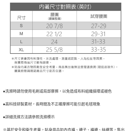
●洗滌時請勿使用毛刷或局部摩擦，以免造成布料組織損壞或褪色
●高科技研製素材，長時間及不正確摩擦可能引起毛毬現象
●詳細洗滌方法請參照洗滌標示
※基於安全和衛生考量，貼身用品如內衣褲、襪子、褲襪、絲襪等，售出