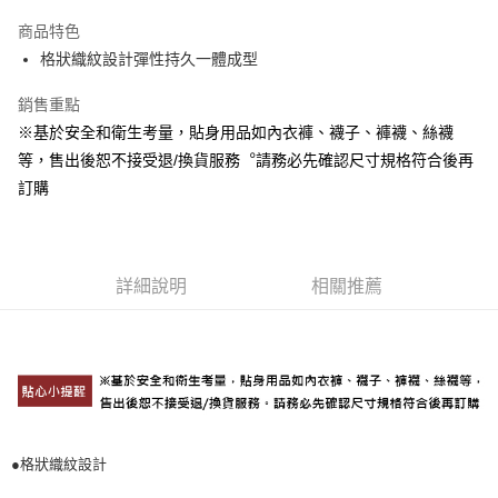
Apple Pay
商品特色
悠遊付
格狀織紋設計彈性持久一體成型
Google Pay
銷售重點
※基於安全和衛生考量，貼身用品如內衣褲、襪子、褲襪、絲襪
全盈+PAY
等，售出後恕不接受退/換貨服務︒請務必先確認尺寸規格符合後再
ATM付款
訂購
運送方式
宅配
詳細說明
相關推薦
每筆NT$80，滿NT$990(含以上)免運費
付款後門市自取
每筆NT$80，滿NT$699(含以上)免運費
●格狀織紋設計