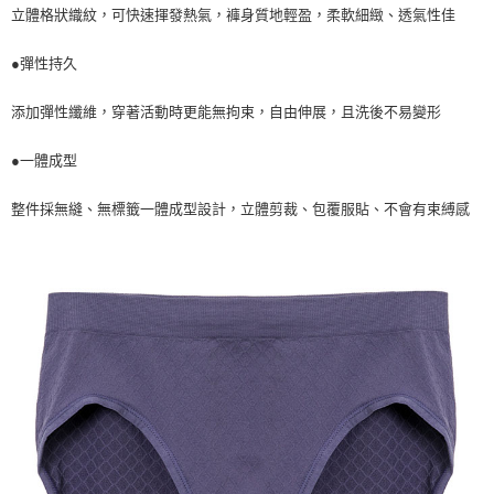
立體格狀織紋，可快速揮發熱氣，褲身質地輕盈，柔軟細緻、透氣性佳
●彈性持久
添加彈性纖維，穿著活動時更能無拘束，自由伸展，且洗後不易變形
●一體成型
整件採無縫、無標籤一體成型設計，立體剪裁、包覆服貼、不會有束縛感