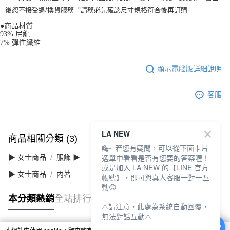
後恕不接受退/換貨服務︒請務必先確認尺寸規格符合後再訂購
●商品材質
93% 尼龍
7% 彈性纖維
顯示電腦版詳細說明
客服
LA NEW
商品相關分類 (3)
查看全部
嗨~ 若您有疑問，可以從下面卡片
選單中看看是否有您要的答案喔！
▶ 女士商品
服飾 ▶
或是加入 LA NEW 的【LINE 官方
▶ 女士商品
內著
帳號】，即可與真人客服一對一互
動😊
本分類熱銷
全站排行
⚠️請注意，此處為系統自動回覆，
無法對話互動⚠️