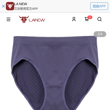
LA NEW
開啟APP
立刻使用官方APP
0
1
/
4