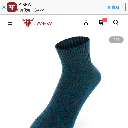
LA NEW
開啟APP
立刻使用官方APP
0
1
/
4