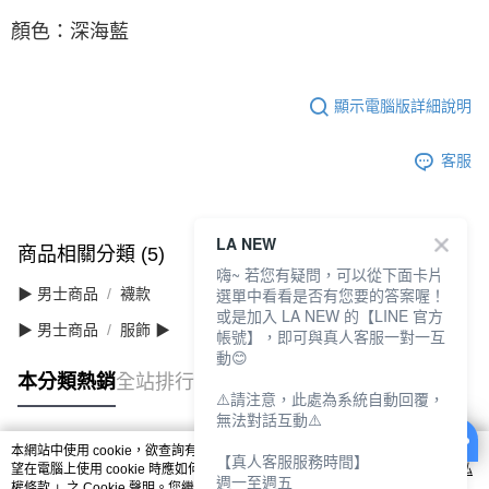
顏色：深海藍
顯示電腦版詳細說明
客服
LA NEW
商品相關分類 (5)
查看全部
嗨~ 若您有疑問，可以從下面卡片
選單中看看是否有您要的答案喔！
▶ 男士商品
襪款
或是加入 LA NEW 的【LINE 官方
▶ 男士商品
服飾 ▶
帳號】，即可與真人客服一對一互
動😊
本分類熱銷
全站排行
⚠️請注意，此處為系統自動回覆，
無法對話互動⚠️
本網站中使用 cookie，欲查詢有關本網站使用 cookie 方式之詳情，及若您不希
【真人客服服務時間】
熱門標籤
望在電腦上使用 cookie 時應如何變更電腦的 cookie 設定，請參閱本網站「
隱私
週一至週五
權條款
」之 Cookie 聲明。您繼續使用本網站即表示您同意本公司得按本網站使