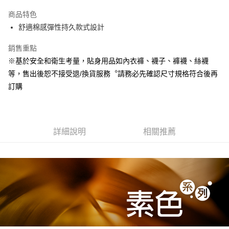
Apple Pay
商品特色
悠遊付
舒適棉感彈性持久款式設計
Google Pay
銷售重點
※基於安全和衛生考量，貼身用品如內衣褲、襪子、褲襪、絲襪
全盈+PAY
等，售出後恕不接受退/換貨服務︒請務必先確認尺寸規格符合後再
ATM付款
訂購
運送方式
宅配
詳細說明
相關推薦
每筆NT$80，滿NT$990(含以上)免運費
付款後門市自取
每筆NT$80，滿NT$699(含以上)免運費