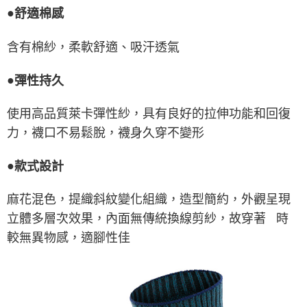
●
舒適棉感
含有棉紗，柔軟舒適、吸汗透氣
●
彈性持久
使用高品質萊卡彈性紗，具有良好的拉伸功能和回復
力，襪口不易鬆脫，襪身久穿不變形
●
款式設計
麻花混色，提織斜紋變化組織，造型簡約，外觀呈現
立體多層次效果，內面無傳統換線剪紗，故穿著 時
較無異物感，適腳性佳