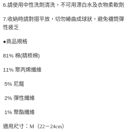
6.請使用中性洗劑清洗，不可用漂白水及衣物柔軟劑
7.收納時請對摺平放，切勿蜷曲成球狀，避免襪筒彈
性疲乏
●商品規格
81% 棉(精梳棉)
11% 聚丙烯纖維
5% 尼龍
2% 彈性纖維
1% 聚酯纖維
適用尺寸：
M（22－24cm）