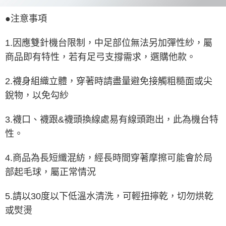
●注意事項
1.因應雙針機台限制，中足部位無法另加彈性紗，屬
商品即有特性，若有足弓支撐需求，選購他款。
2.襪身組織立體，穿著時請盡量避免接觸粗糙面或尖
銳物，以免勾紗
3.襪口、襪跟&襪頭換線處易有線頭跑出，此為機台特
性。
4.商品為長短纖混紡，經長時間穿著摩擦可能會於局
部起毛球，屬正常情況
5.請以30度以下低溫水清洗，可輕扭擰乾，切勿烘乾
或熨燙