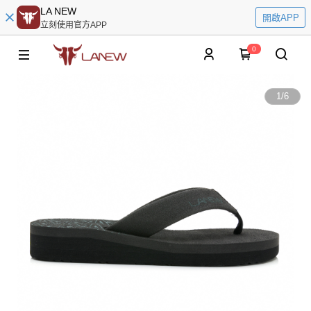
LA NEW
開啟APP
立刻使用官方APP
0
1
/
6