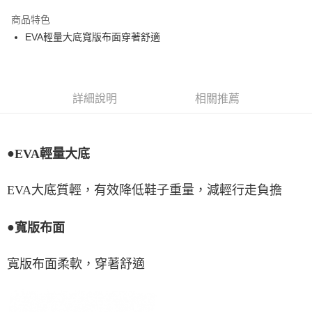
Apple Pay
商品特色
悠遊付
EVA輕量大底寬版布面穿著舒適
Google Pay
全盈+PAY
詳細說明
相關推薦
ATM付款
運送方式
●
EVA輕量大底
宅配
每筆NT$80，滿NT$990(含以上)免運費
EVA大底質輕，有效降低鞋子重量，減輕行走負擔
付款後門市自取
●
寬版布面
每筆NT$80，滿NT$699(含以上)免運費
寬版布面柔軟，穿著舒適