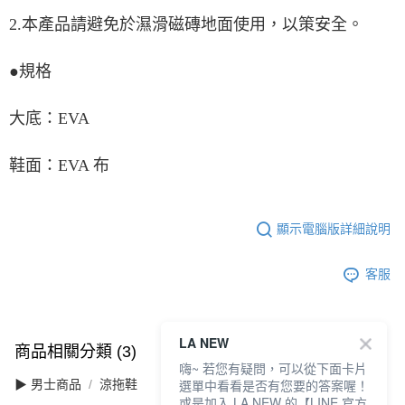
2.本產品請避免於濕滑磁磚地面使用，以策安全。
●規格
大底：EVA
鞋面：EVA 布
顯示電腦版詳細說明
客服
LA NEW
商品相關分類 (3)
查看全部
嗨~ 若您有疑問，可以從下面卡片
選單中看看是否有您要的答案喔！
▶ 男士商品
涼拖鞋
或是加入 LA NEW 的【LINE 官方