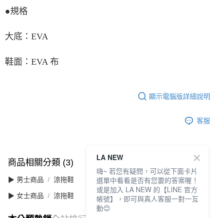
●規格
大底：EVA
鞋面：EVA 布
顯示電腦版詳細說明
客服
LA NEW
商品相關分類 (3)
查看全部
嗨~ 若您有疑問，可以從下面卡片
選單中看看是否有您要的答案喔！
▶ 男士商品
涼拖鞋
或是加入 LA NEW 的【LINE 官方
▶ 女士商品
涼拖鞋
帳號】，即可與真人客服一對一互
動😊