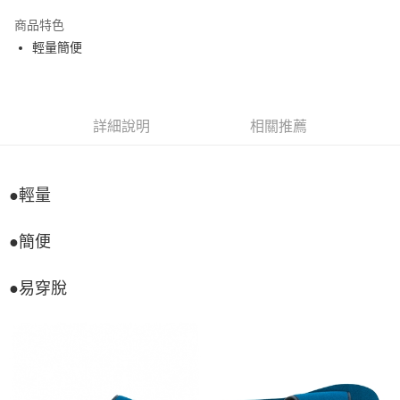
Apple Pay
商品特色
悠遊付
輕量簡便
Google Pay
全盈+PAY
詳細說明
相關推薦
ATM付款
運送方式
●輕量
宅配
每筆NT$80，滿NT$990(含以上)免運費
●簡便
付款後門市自取
●易穿脫
每筆NT$80，滿NT$699(含以上)免運費