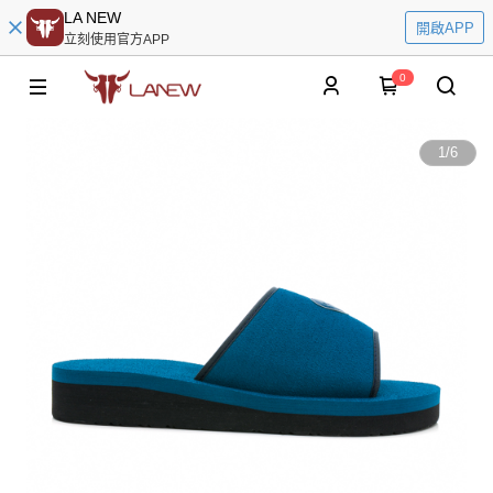
LA NEW
開啟APP
立刻使用官方APP
0
1
/
6