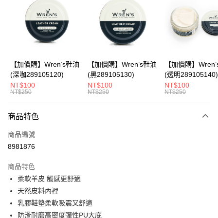
Apple Pay
悠遊付
Google Pay
全盈+PAY
【加價購】Wren’s鞋油
【加價購】Wren’s鞋油
【加價購】Wren’
(深咖289105120)
(黑289105130)
(透明289105140)
ATM付款
NT$100
NT$100
NT$100
NT$250
NT$250
NT$250
運送方式
商品特色
宅配
每筆NT$80，滿NT$990(含以上)免運費
商品編號
8981876
付款後門市自取
每筆NT$80，滿NT$699(含以上)免運費
商品特色
柔軟羊皮 觸感更舒適
跨境配送 港澳、新馬
查看運費
天然皮料內裡
乳膠鞋墊柔軟吸震又舒適
防滑耐磨高密度彈性PU大底