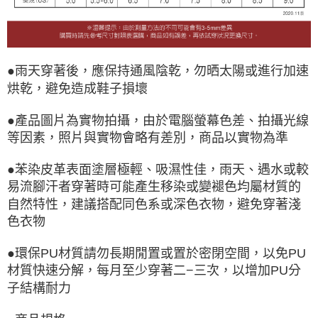
●雨天穿著後，應保持通風陰乾，勿晒太陽或進行加速
烘乾，避免造成鞋子損壞
●產品圖片為實物拍攝，由於電腦螢幕色差、拍攝光線
等因素，照片與實物會略有差別，商品以實物為準
●苯染皮革表面塗層極輕、吸濕性佳，雨天、遇水或較
易流腳汗者穿著時可能產生移染或變褪色均屬材質的
自然特性，建議搭配同色系或深色衣物，避免穿著淺
色衣物
●環保PU材質請勿長期閒置或置於密閉空間，以免PU
材質快速分解，每月至少穿著二−三次，以增加PU分
子結構耐力