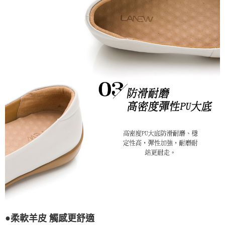
●
柔軟羊皮 觸感更舒適