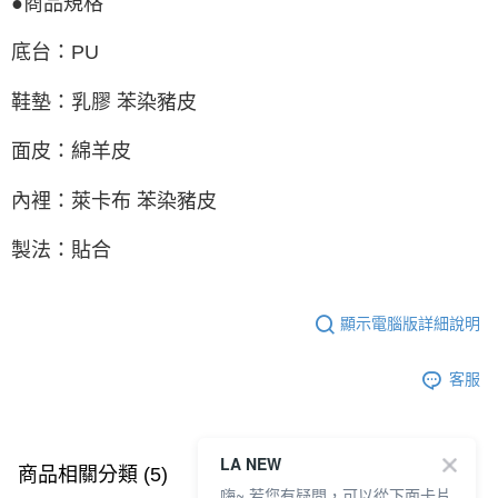
●商品規格
底台：PU
鞋墊：乳膠 苯染豬皮
面皮：綿羊皮
內裡：萊卡布 苯染豬皮
製法：貼合
顯示電腦版詳細說明
客服
LA NEW
商品相關分類 (5)
查看全部
嗨~ 若您有疑問，可以從下面卡片