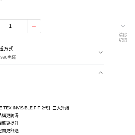
清除
紀錄
送方式
990免運
次付款
 TEX INVISIBLE FIT 2代】三大升級
台結構更防滑
水機能更提升
y
內空間更舒適