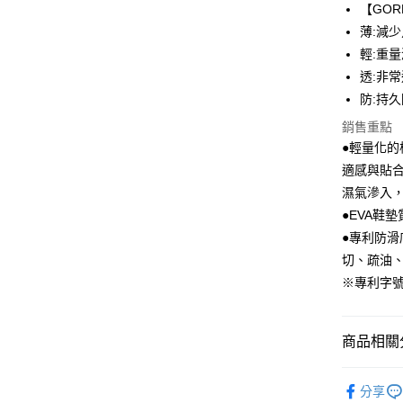
【GORE
全盈+PAY
薄:減
ATM付款
輕:重
透:非
防:持
運送方式
銷售重點
宅配
●輕量化
每筆NT$8
適感與貼
濕氣滲入
付款後門
●EVA鞋
每筆NT$8
●專利防
跨境配送 
切、疏油
※專利字號D
商品相關分
人氣商品
分享