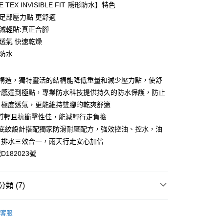
 TEX INVISIBLE FIT 隱形防水】特色
少足部壓力點 更舒適
量減輕貼:真正合腳
常透氣 快速乾燥
久防水
的構造，獨特靈活的結構能降低重量和減少壓力點，使舒
0，滿NT$990(含以上)免運費
合感達到極點，專業防水科技提供持久的防水保護，防止
，極度透氣，更能維持雙腳的乾爽舒適
市自取
墊質輕且抗衝擊性佳，能減輕行走負擔
0，滿NT$699(含以上)免運費
滑底紋設計搭配獨家防滑耐磨配方，強效控油、控水，油
港澳、新馬
查看運費
、排水三效合一，雨天行走安心加倍
182023號
類 (7)
推薦
客服