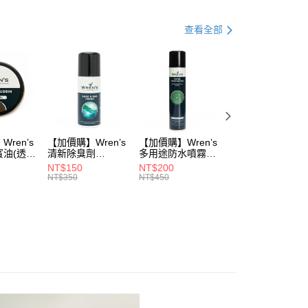
品
運動鞋
式
安底防滑
查看全部
式
GORE-TEX防水
動
▌8/16前『店長推薦暢銷專區』滿1雙88折 滿2雙77
品
鞋款 ▶
式
鞋款 ▶
ren’s
【加價購】Wren’s
【加價購】Wren’s
【加價購】頂規碳
賓油(透明
清新除臭劑
多用途防水噴霧
纖維鞋墊
0)
(289105540)
(289105640)
(291131170)
NT$150
NT$200
NT$2,208
NT$350
NT$450
NT$3,680