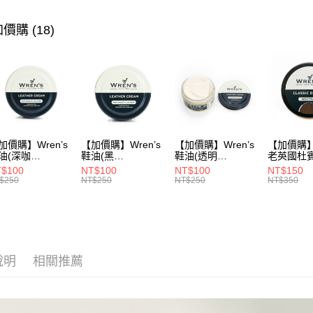
▶ 女士商
▶ 機能款
價購 (18)
▶ 機能款
▶ 優惠活
折
▶ 女士商
▶ 機能款
加價購】Wren’s
【加價購】Wren’s
【加價購】Wren’s
【加價購】W
油(深咖
鞋油(黑
鞋油(透明
老英國杜
9105120)
289105130)
289105140)
28910544
$100
NT$100
NT$100
NT$150
$250
NT$250
NT$250
NT$350
說明
相關推薦