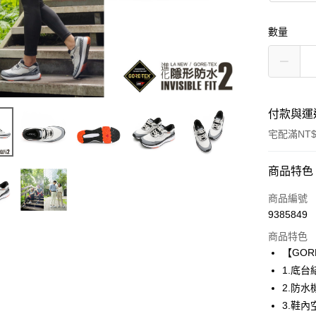
數量
付款與運
宅配滿NT$
付款方式
商品特色
信用卡一
商品編號
9385849
LINE Pay
商品特色
Apple Pay
【GORE
1.底
悠遊付
2.防
Google Pa
3.鞋