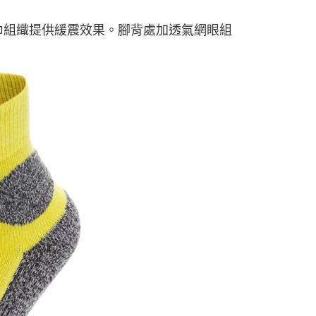
巾組織提供緩震效果。腳背處加透氣網眼組