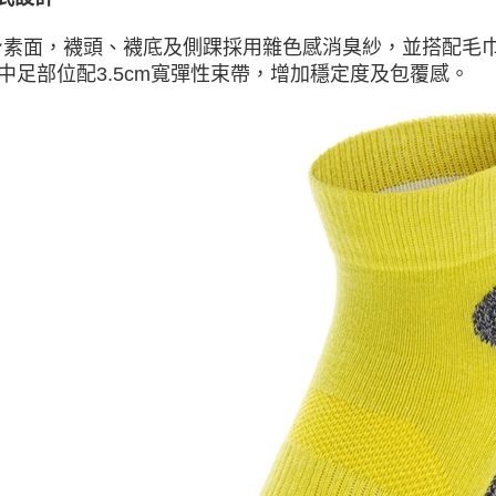
身素面，襪頭、襪底及側踝採用雜色感消臭紗，並搭配毛
中足部位配3.5cm寬彈性束帶，增加穩定度及包覆感。