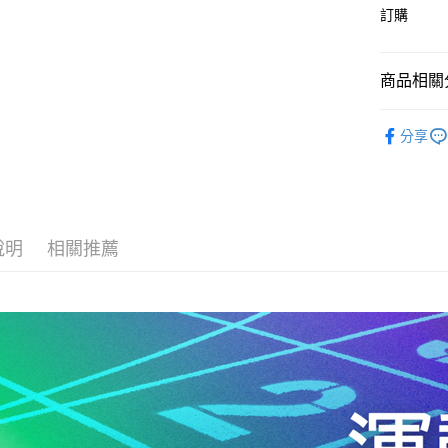
訂購
運送方式
宅配
商品相關分
每筆NT$8
▶ 男士商
分享
付款後門
▶ 男士商
每筆NT$8
▶ 女士商
▶ 女士商
說明
相關推薦
▶ 機能款