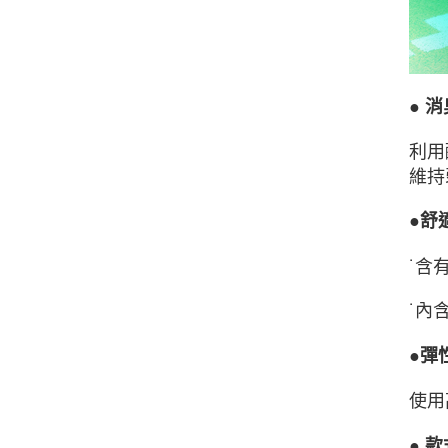
● 
利用
維持
●舒
˙含
˙內
●彈
使用
● 