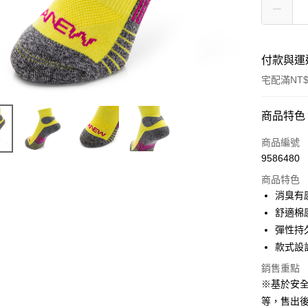
付款與運
宅配滿NT$
付款方式
商品特色
信用卡一
商品編號
9586480
LINE Pay
商品特色
Apple Pay
消臭有
舒適棉
悠遊付
彈性持
Google Pa
款式設
全盈+PAY
銷售重點
※基於安
ATM付款
等，售出