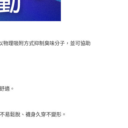
，以物理吸附方式抑制臭味分子，並可協助
爽舒適。
不易鬆脫、襪身久穿不變形。