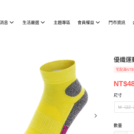
消息
生活嚴選
主題專區
會員權益
門市資訊
優纖運動
宅配滿NT$
NT$4
尺寸
M（22–
數量