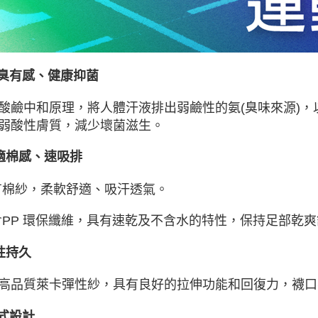
消臭有感、健康抑菌
酸鹼中和原理，將人體汗液排出弱鹼性的氨(臭味來源)
弱酸性膚質，減少壞菌滋生。
適棉感、速吸排
有棉紗，柔軟舒適、吸汗透氣。
含PP 環保纖維，具有速乾及不含水的特性，保持足部乾
性持久
高品質萊卡彈性紗，具有良好的拉伸功能和回復力，襪口
款式設計