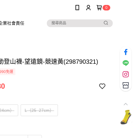
0
企業社會責任
登山襪-望遠鏡-競速黃(298790321)
990免運
80
24cm）
L（25–27cm）