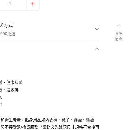
送方式
清除
990免運
紀錄
次付款
感、健康抑菌
感、速吸排
久
y
計
全和衛生考量，貼身用品如內衣褲、襪子、褲襪、絲襪
後恕不接受退/換貨服務︒請務必先確認尺寸規格符合後再