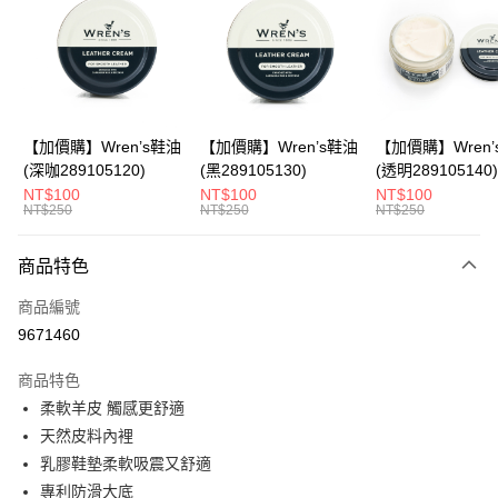
Apple Pay
悠遊付
Google Pay
全盈+PAY
【加價購】Wren’s鞋油
【加價購】Wren’s鞋油
【加價購】Wren’
(深咖289105120)
(黑289105130)
(透明289105140)
ATM付款
NT$100
NT$100
NT$100
NT$250
NT$250
NT$250
運送方式
商品特色
宅配
每筆NT$80，滿NT$990(含以上)免運費
商品編號
9671460
付款後門市自取
每筆NT$80，滿NT$699(含以上)免運費
商品特色
柔軟羊皮 觸感更舒適
跨境配送 港澳、新馬
查看運費
天然皮料內裡
乳膠鞋墊柔軟吸震又舒適
專利防滑大底