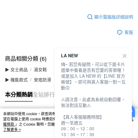
顯示電腦版詳細說明
客服
LA NEW
商品相關分類 (6)
查看全部
嗨~ 若您有疑問，可以從下面卡片
選單中看看是否有您要的答案喔！
▶ 女士商品
淑女鞋
或是加入 LA NEW 的【LINE 官方
▶ 機能款式
安底防滑
帳號】，即可與真人客服一對一互
動😊
本分類熱銷
全站排行
⚠️請注意，此處為系統自動回覆，
無法對話互動⚠️
本網站中使用 cookie，欲查詢有關本網站使用 cookie 方式之詳情，及若您不希
【真人客服服務時間】
熱門標籤
望在電腦上使用 cookie 時應如何變更電腦的 cookie 設定，請參閱本網站「
隱私
週一至週五
權條款
」之 Cookie 聲明。您繼續使用本網站即表示您同意本公司得按本網站使
09：00 ~ 12：00
用條款之 Cookie 聲明使用 cookie。
了解更多 >
13：30 ~ 17：30