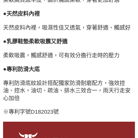
●
天然皮料內裡
天然皮料內裡，吸濕性佳又透氣，穿著舒適、觸感好
●
乳膠鞋墊柔軟吸震又舒適
柔軟吸震，觸感舒適，可有效分擔行走時的壓力
●
專利防滑大底
專利防滑底紋設計搭配獨家防滑耐磨配方，強效控
油、控水，油切、疏油、排水三效合一，雨天行走安
心加倍
※專利字號D182023號