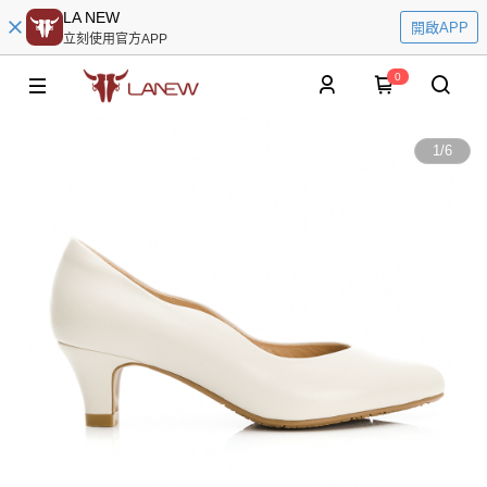
LA NEW
開啟APP
立刻使用官方APP
0
1
/
6