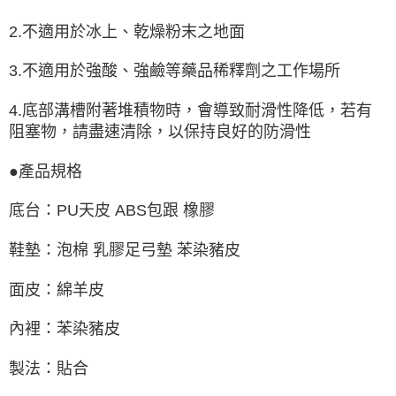
2.不適用於冰上、乾燥粉末之地面
3.不適用於強酸、強鹼等藥品稀釋劑之工作場所
4.底部溝槽附著堆積物時，會導致耐滑性降低，若有
阻塞物，請盡速清除，以保持良好的防滑性
●產品規格
底台：PU天皮 ABS包跟 橡膠
鞋墊：泡棉 乳膠足弓墊 苯染豬皮
面皮：綿羊皮
內裡：苯染豬皮
製法：貼合