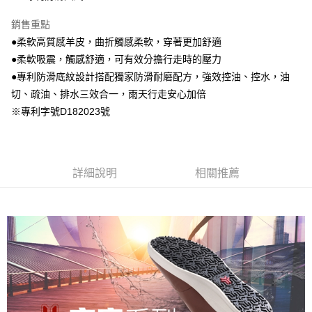
銷售重點
●柔軟高質感羊皮，曲折觸感柔軟，穿著更加舒適
●柔軟吸震，觸感舒適，可有效分擔行走時的壓力
●專利防滑底紋設計搭配獨家防滑耐磨配方，強效控油、控水，油
切、疏油、排水三效合一，雨天行走安心加倍
※專利字號D182023號
詳細說明
相關推薦