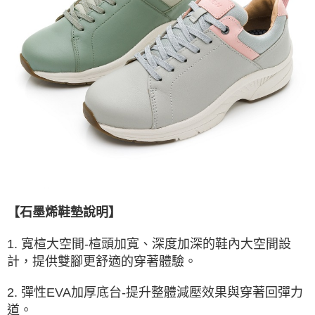
【石墨烯鞋墊說明】
1. 寬楦大空間-楦頭加寬、深度加深的鞋內大空間設
計，提供雙腳更舒適的穿著體驗。
2. 彈性EVA加厚底台-提升整體減壓效果與穿著回彈力
道。