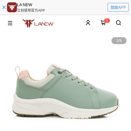
LA NEW
開啟APP
立刻使用官方APP
0
1
/
6