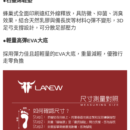
●石墨烯鞋墊
蜂巢式全面印刷遠紅外線釋放，具防黴、抑菌、消臭
效果，結合天然乳膠與備長炭等材料Q彈不變形，3D
足弓支撐設計，可分散足部壓力
●輕量高彈EVA大底
採用彈力佳且超輕量的EVA大底，重量減輕，優雅行
走零負擔