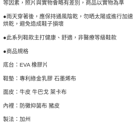
等因素，照片與實物會略有差別，商品以實物為準
●雨天穿著後，應保持通風陰乾，勿晒太陽或進行加速
烘乾，避免造成鞋子損壞
●此系列鞋款主打健康、舒適，非醫療等級鞋款
●商品規格
底台：EVA 橡膠片
鞋墊：專利綠金乳膠 石墨烯布
面皮：牛皮 牛巴戈 萊卡布
內裡：防黴抑菌布 豬皮
製法：加州