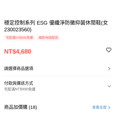
穩定控制系列 ESG 優纖淨防黴抑菌休閒鞋(女
230023560)
宅配滿NT$990免運
國家/地區配送
NT$4,680
請選擇商品選項
付款與運送方式
宅配滿NT$990免運
付款方式
信用卡一次付款
商品加價購 (18)
查看全部