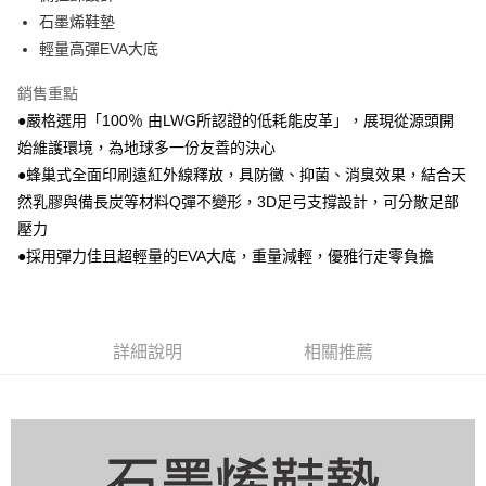
石墨烯鞋墊
輕量高彈EVA大底
銷售重點
●嚴格選用「100％ 由LWG所認證的低耗能皮革」，展現從源頭開
始維護環境，為地球多一份友善的決心
●蜂巢式全面印刷遠紅外線釋放，具防黴、抑菌、消臭效果，結合天
然乳膠與備長炭等材料Q彈不變形，3D足弓支撐設計，可分散足部
壓力
●採用彈力佳且超輕量的EVA大底，重量減輕，優雅行走零負擔
詳細說明
相關推薦