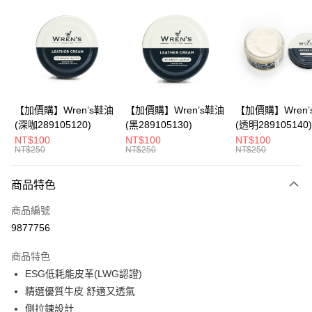
LINE Pay
Apple Pay
悠遊付
Google Pay
全盈+PAY
【加價購】Wren’s鞋油
【加價購】Wren’s鞋油
【加價購】Wren’
(深咖289105120)
(黑289105130)
(透明289105140)
ATM付款
NT$100
NT$100
NT$100
NT$250
NT$250
NT$250
運送方式
商品特色
宅配
每筆NT$80，滿NT$990(含以上)免運費
商品編號
9877756
付款後門市自取
每筆NT$80，滿NT$699(含以上)免運費
商品特色
ESG低耗能皮革(LWG認證)
跨境配送 港澳、新馬
查看運費
精選優質牛皮 舒適又透氣
側拉鍊設計