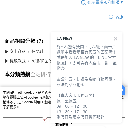
顯示電腦版詳細說明
客服
LA NEW
商品相關分類 (7)
查看全部
嗨~ 若您有疑問，可以從下面卡片
選單中看看是否有您要的答案喔！
▶ 女士商品
休閒鞋
或是加入 LA NEW 的【LINE 官方
▶ 機能款式
防黴/抑菌/消臭
帳號】，即可與真人客服一對一互
動😊
本分類熱銷
全站排行
⚠️請注意，此處為系統自動回覆，
無法對話互動⚠️
本網站中使用 cookie，欲查詢有關本網站使用 cookie 方式之詳情，及若您不希
【真人客服服務時間】
熱門標籤
望在電腦上使用 cookie 時應如何變更電腦的 cookie 設定，請參閱本網站「
隱私
週一至週五
權條款
」之 Cookie 聲明。您繼續使用本網站即表示您同意本公司得按本網站使
09：00 ~ 12：00
用條款之 Cookie 聲明使用 cookie。
了解更多 >
13：30 ~ 17：30
例假日及國定假日暫停服務
我知道了