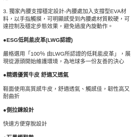
3. 獨家內腰支撐穩定設計-內腰處加入支撐型EVA材
料，以手指觸摸，可明顯感受到內腰處材質較硬，可
達控制及穩定步態效果，避免過度內旋動作。
●ESG低耗能皮革(LWG認證)
嚴格選用「100％ 由LWG所認證的低耗能皮革」，展
現從源頭開始維護環境，為地球多一份友善的決心
●精選優質牛皮 舒適又透氣
鞋面使用高質感牛皮，舒適透氣、觸感佳，韌性高又
耐曲折
●側拉鍊設計
快速方便穿脫設計