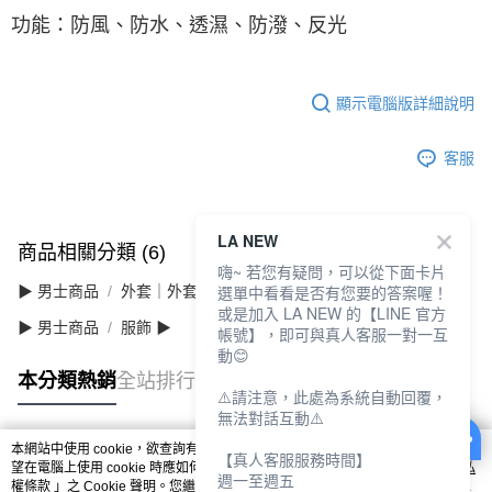
功能：防風、防水、透濕、防潑、反光
顯示電腦版詳細說明
客服
LA NEW
商品相關分類 (6)
查看全部
嗨~ 若您有疑問，可以從下面卡片
選單中看看是否有您要的答案喔！
▶ 男士商品
外套｜外套/夾克/背心
或是加入 LA NEW 的【LINE 官方
▶ 男士商品
服飾 ▶
帳號】，即可與真人客服一對一互
動😊
本分類熱銷
全站排行
⚠️請注意，此處為系統自動回覆，
無法對話互動⚠️
本網站中使用 cookie，欲查詢有關本網站使用 cookie 方式之詳情，及若您不希
【真人客服服務時間】
熱門標籤
望在電腦上使用 cookie 時應如何變更電腦的 cookie 設定，請參閱本網站「
隱私
週一至週五
權條款
」之 Cookie 聲明。您繼續使用本網站即表示您同意本公司得按本網站使