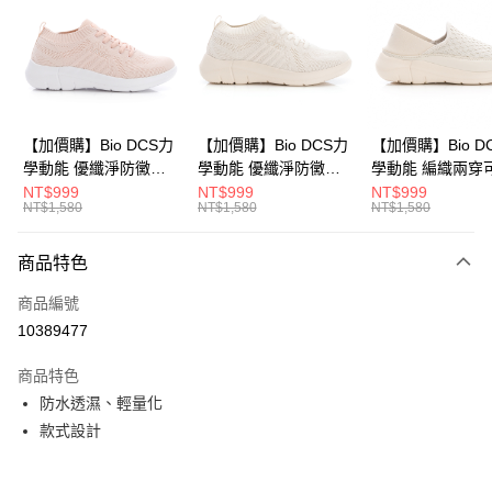
Apple Pay
悠遊付
Google Pay
全盈+PAY
【加價購】Bio DCS力
【加價購】Bio DCS力
【加價購】Bio D
學動能 優纖淨防黴抑
學動能 優纖淨防黴抑
學動能 編織兩穿
ATM付款
菌 休閒鞋(女
菌 休閒鞋(女
式後跟 輕便鞋 運
NT$999
NT$999
NT$999
NT$1,580
NT$1,580
NT$1,580
231624551)
231624541)
(女231624441)
運送方式
商品特色
宅配
每筆NT$80，滿NT$990(含以上)免運費
商品編號
10389477
付款後門市自取
每筆NT$80，滿NT$699(含以上)免運費
商品特色
防水透濕、輕量化
款式設計