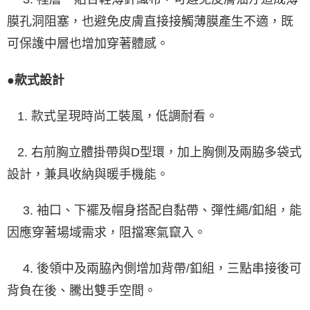
膜孔洞阻塞，也避免皮膚直接接觸薄膜產生不適，既
可保護中層也增加穿著體感。
●款式設計
1. 款式呈現時尚工裝風，低調耐看。
2. 右前胸立體掛帶與D型環，加上胸側及兩脇多袋式
設計，兼具收納與暖手機能。
3. 袖口、下襬及帽身搭配自黏帶、彈性繩/釦組，能
因應穿著場域需求，阻擋寒氣竄入。
4. 後領中及兩脇內側增加背帶/釦組，三點串接後可
背負在後、騰出雙手空間。