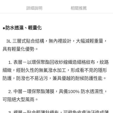
詳細說明
相關推薦
●防水透濕、輕量化
3L 三層式貼合結構，無內裡設計，大幅減輕重量，
具有輕量化優勢。
1. 表層－以環保聚酯回收紗線織造細格紋布，紋路
細緻，經耐久性的無氟潑水加工，形成看不見的隱形
防護，防潑也不易沾污，兼具優越的耐候防護性能。
2. 中層－環保聚酯薄膜，具備100% 防水透濕性，
可阻絕大型風雨。
3. 裡層－貼合輕薄針織布，可避免皮膚油汙造成薄