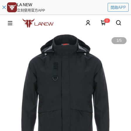
LA NEW
開啟APP
立刻使用官方APP
0
1
/
5