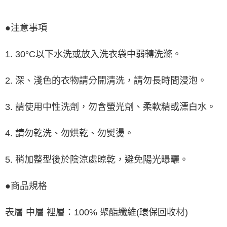
●注意事項
1. 30°C以下水洗或放入洗衣袋中弱轉洗滌。
2. 深、淺色的衣物請分開清洗，請勿長時間浸泡。
3. 請使用中性洗劑，勿含螢光劑、柔軟精或漂白水。
4. 請勿乾洗、勿烘乾、勿熨燙。
5. 稍加整型後於陰涼處晾乾，避免陽光曝曬。
●商品規格
表層 中層 裡層：100% 聚酯纖維(環保回收材)