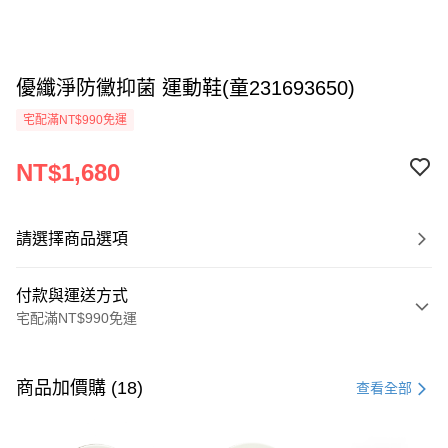
優纖淨防黴抑菌 運動鞋(童231693650)
宅配滿NT$990免運
NT$1,680
請選擇商品選項
付款與運送方式
宅配滿NT$990免運
付款方式
信用卡一次付款
商品加價購 (18)
查看全部
LINE Pay