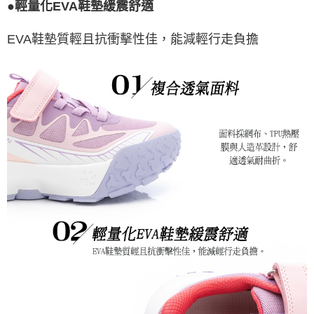
●輕量化EVA鞋墊緩震舒適
EVA鞋墊質輕且抗衝擊性佳，能減輕行走負擔