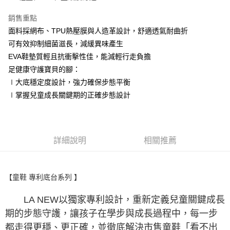
銷售重點
面料採網布、TPU熱壓膜與人造革設計，舒適透氣耐曲折
可有效抑制細菌滋長，減緩異味產生
EVA鞋墊質輕且抗衝擊性佳，能減輕行走負擔
足健康守護寶貝的腳：
∣大底穩定度設計，強力確保步態平衡
∣掌握兒童成長關鍵期的正確步態設計
詳細說明
相關推薦
【童鞋 專利底台系列 】
LA NEW以獨家專利設計，重新定義兒童關鍵成長
期的步態守護，讓孩子在學步與成長過程中，每一步
都走得更穩、更正確，並徹底解決市售童鞋「看不出