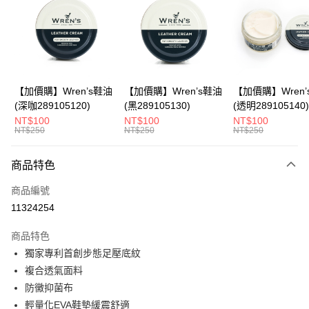
Apple Pay
悠遊付
Google Pay
全盈+PAY
【加價購】Wren’s鞋油
【加價購】Wren’s鞋油
【加價購】Wren’
(深咖289105120)
(黑289105130)
(透明289105140)
ATM付款
NT$100
NT$100
NT$100
NT$250
NT$250
NT$250
運送方式
商品特色
宅配
每筆NT$80，滿NT$990(含以上)免運費
商品編號
11324254
付款後門市自取
每筆NT$80，滿NT$699(含以上)免運費
商品特色
獨家專利首創步態足壓底紋
複合透氣面料
防黴抑菌布
輕量化EVA鞋墊緩震舒適