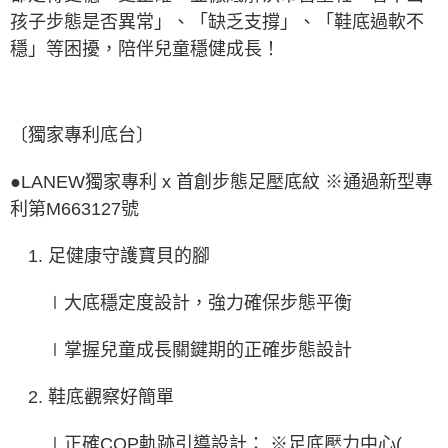
孩子步態是否異常」、「缺乏支撐」、「鞋底過軟不
穩」等困擾，陪伴兒童穩健成長！
〔獨家專利底台〕
●LANEW獨家專利 x 首創步態足壓底紋 ※通過新型專
利第M663127號
1. 足健康守護寶貝的腳
∣大底穩定度設計，強力確保步態平衡
∣掌握兒童成長關鍵期的正確步態設計
2. 鞋底觀察好簡單
∣正確COP軌跡引導設計： ※足底壓力中心(