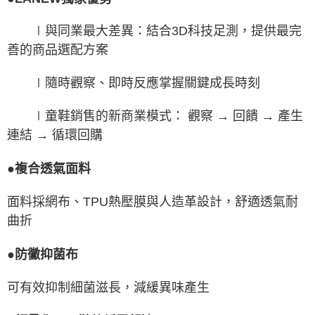
∣與同業最大差異：結合3D科技足測，提供最完
善的商品選配方案
∣隨時觀察、即時反應掌握關鍵成長時刻
∣童鞋銷售的新商業模式： 觀察 → 回饋 → 產生
連結 → 循環回購
●複合透氣面料
面料採網布、TPU熱壓膜與人造革設計，舒適透氣耐
曲折
●防黴抑菌布
可有效抑制細菌滋長，減緩異味產生