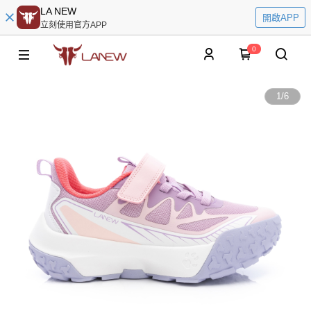
LA NEW
開啟APP
立刻使用官方APP
0
1
/
6