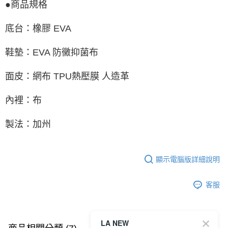
●商品規格
底台：橡膠 EVA
鞋墊：EVA 防黴抑菌布
面皮：網布 TPU熱壓膜 人造革
內裡：布
製法：加州
顯示電腦版詳細說明
客服
LA NEW