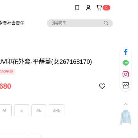
0
企業社會責任
V印花外套-平靜藍(女267168170)
990免運
680
M
L
XL
2XL