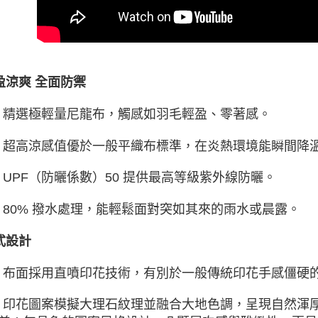
盈涼爽 全面防禦
 精選極輕量尼龍布，觸感如羽毛輕盈、零著感。
 超高涼感值優於一般平織布標準，在炎熱環境能瞬間降
 UPF（防曬係數）50 提供最高等級紫外線防曬。
 80% 撥水處理，能輕鬆面對突如其來的雨水或晨露。
式設計
 布面採用直噴印花技術，有別於一般傳統印花手感僵硬
 印花圖案模擬大理石紋理並融合大地色調，呈現自然渾