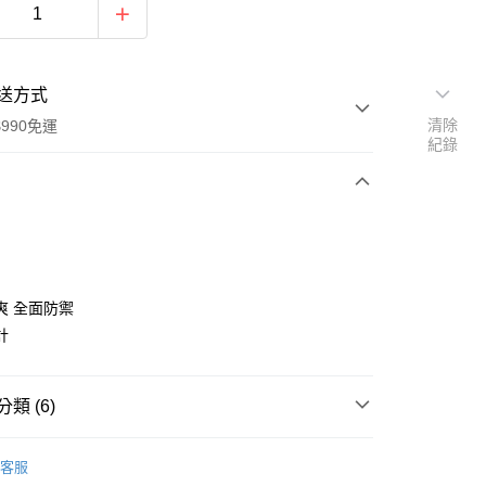
送方式
清除
990免運
紀錄
次付款
爽 全面防禦
計
y
類 (6)
看✨
客服
式
沁涼系列