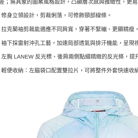
差；無具象的圖案風格設計，凸顯層次感與雅緻性，更易
 修身立領設計，剪裁俐落，可修飾頸部線條。
 拉克蘭袖剪裁能適應不同肩寬，穿著不緊繃、更顯精瘦
 袖下採雷射沖孔工藝，加速局部透氣與排汗機能，呈現
 左胸 LANEW 反光標、後肩兩側點綴精緻的反光條，
 輕便收納：左脇袋口配置雙拉片，可將整件外套快速收