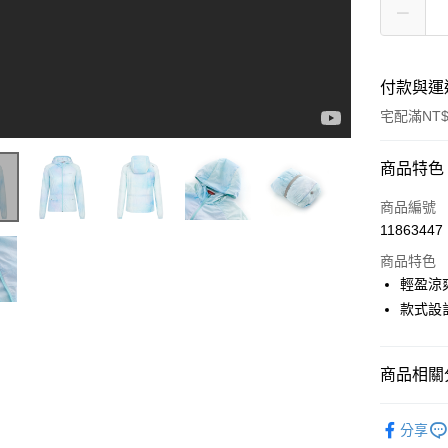
付款與運
宅配滿NT$
付款方式
商品特色
信用卡一
商品編號
11863447
LINE Pay
商品特色
Apple Pay
輕盈涼
款式設
悠遊付
Google Pa
商品相關分
全盈+PAY
✨新品搶先
ATM付款
分享
▶ 機能款