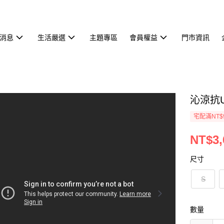
消息
生活嚴選
主題專區
會員權益
門市資訊
沁涼抗U
宅配滿NT$
NT$3,
尺寸
S
數量