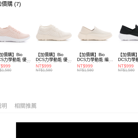
▶ 女士商
價購 (7)
▶ 機能款
運送方式
宅配
每筆NT$8
付款後門
每筆NT$8
加價購】Bio
【加價購】Bio
【加價購】Bio
【加價購】
CS力學動能 優纖
DCS力學動能 優纖
DCS力學動能 編織
DCS力學
防黴抑菌 休閒鞋
淨防黴抑菌 休閒鞋
兩穿可踩式後跟 輕
兩穿可踩式
$999
NT$999
NT$999
NT$999
231624551)
(女231624541)
便鞋 運動鞋(女
便鞋 運動
$1,580
NT$1,580
NT$1,580
NT$1,580
231624441)
23162443
說明
相關推薦