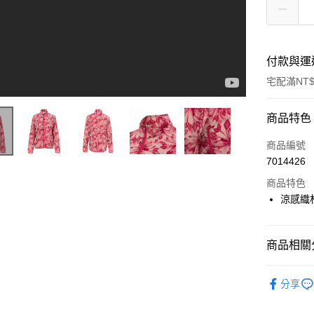
付款與運
宅配滿NT$
付款方式
商品特色
信用卡一
商品編號
7014426
LINE Pay
商品特色
Apple Pay
涼感織
悠遊付
商品相關分
Google Pa
▶ 機能款
全盈+PAY
分享
▶ 女士商
ATM付款