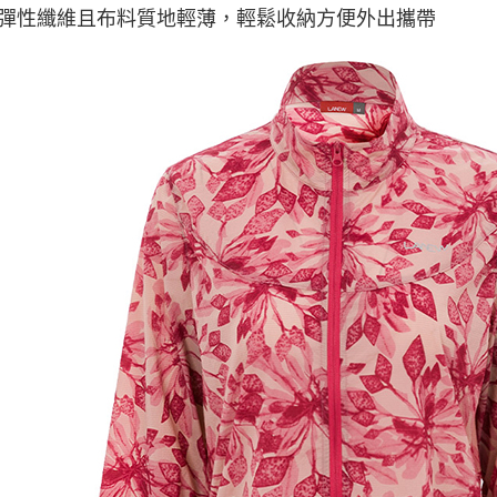
彈性纖維且布料質地輕薄，輕鬆收納方便外出攜帶