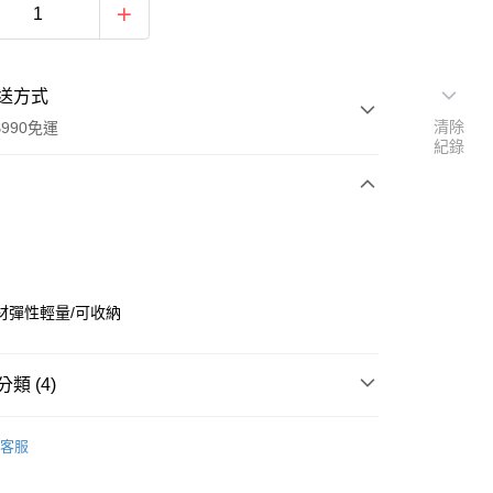
送方式
清除
990免運
紀錄
次付款
材彈性輕量/可收納
類 (4)
y
式
沁涼系列
客服
品
服飾 ▶