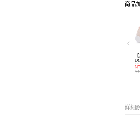
商品加
【
D
淨
NT
(女
NT
詳細