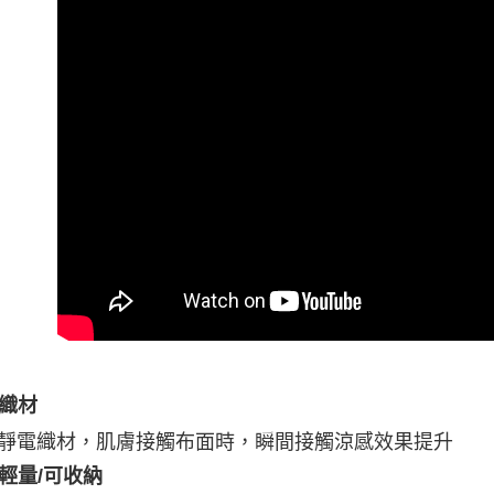
織材
靜電織材，肌膚接觸布面時，瞬間接觸涼感效果提升
輕量/可收納