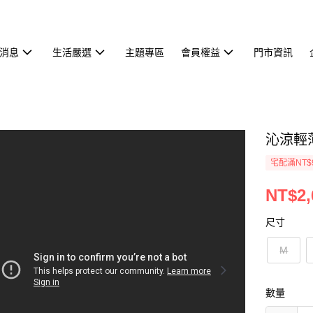
消息
生活嚴選
主題專區
會員權益
門市資訊
沁涼輕薄
宅配滿NT$
NT$2,
尺寸
M
數量