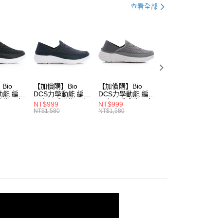
品
外套｜外套/夾克/背心
查看全部
式
服飾 ▶
0，滿NT$990(含以上)免運費
市自取
0，滿NT$699(含以上)免運費
Bio
【加價購】Bio
【加價購】Bio
【加價購】Bio
動能 編織
DCS力學動能 編織
DCS力學動能 編織
DCS力學動能 編
後跟 輕
兩穿可踩式後跟 輕
兩穿可踩式後跟 輕
兩穿可踩式後跟 
NT$999
NT$999
NT$999
鞋(女
便鞋 運動鞋(男
便鞋 運動鞋(男
便鞋 運動鞋(男
NT$1,580
NT$1,580
NT$1,580
0)
231614470)
231614440)
231614430)