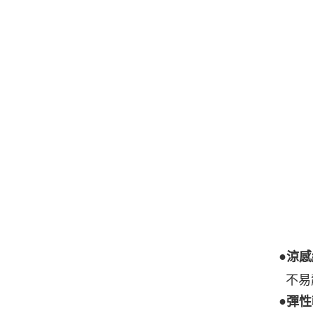
●
涼感
不易
●
彈性