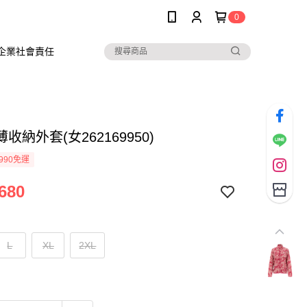
0
企業社會責任
收納外套(女262169950)
990免運
680
L
XL
2XL