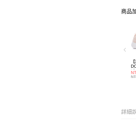
商品加
【
D
淨
NT
(女
NT
詳細