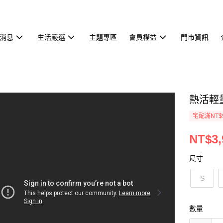
消息
生活嚴選
主題專區
會員權益
門市資訊
熱活輕量
宅配滿NT$
NT$3,
尺寸
S
數量