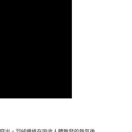
竄出。羽絨纖維在吸收人體散發的熱氣後