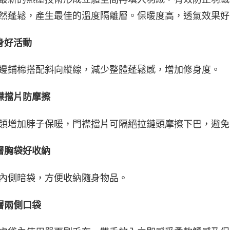
然蓬鬆，產生最佳的溫度隔離層。保暖度高，透氣效果好
身好活動
邊鋪棉搭配斜向縱線，減少整體蓬鬆感，增加修身度。
襟擋片防摩擦
領增加脖子保暖，門襟擋片可隔絕拉鏈頭摩擦下巴，避免
層胸袋好收納
內側暗袋，方便收納隨身物品。
層兩側口袋