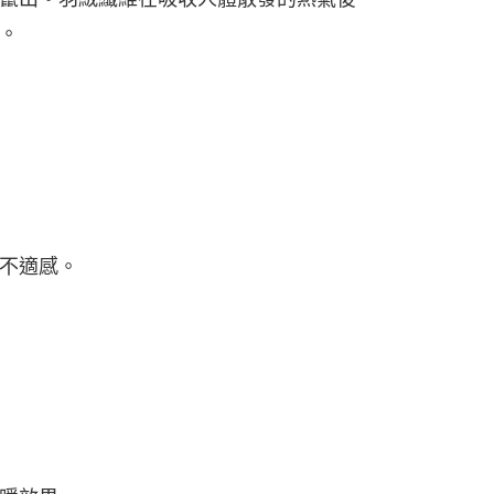
。
不適感。