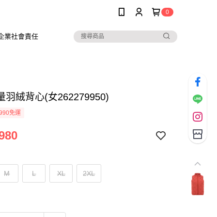
0
企業社會責任
羽絨背心(女262279950)
990免運
980
M
L
XL
2XL