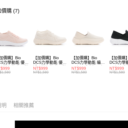
▶ 女士商
價購 (7)
運送方式
▶ 機能款
宅配
每筆NT$8
付款後門
每筆NT$8
加價購】Bio
【加價購】Bio
【加價購】Bio
【加價購】
CS力學動能 優纖
DCS力學動能 優纖
DCS力學動能 編織
DCS力學
防黴抑菌 休閒鞋
淨防黴抑菌 休閒鞋
兩穿可踩式後跟 輕
兩穿可踩式
$999
NT$999
NT$999
NT$999
231624551)
(女231624541)
便鞋 運動鞋(女
便鞋 運動
$1,580
NT$1,580
NT$1,580
NT$1,580
231624441)
23162443
說明
相關推薦