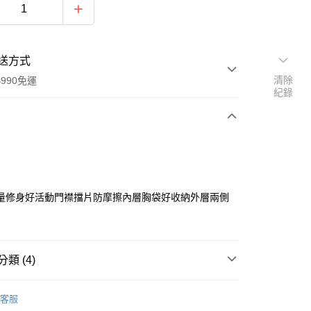
送方式
清除
990免運
紀錄
次付款
量修身好活動門襟擋片防摩擦內層胸袋好收納外層兩側
y
類 (4)
式
熱活系列
客服
品
服飾 ▶