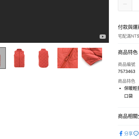
付款與運
宅配滿NT$
付款方式
商品特色
信用卡一
商品編號
7573463
LINE Pay
商品特色
Apple Pay
保暖輕
口袋
悠遊付
Google Pa
商品相關分
全盈+PAY
▶ 機能款
ATM付款
分享
▶ 女士商