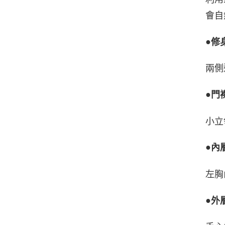
會自
●
修
兩側
●
門
小立
●
內
左胸
●
外